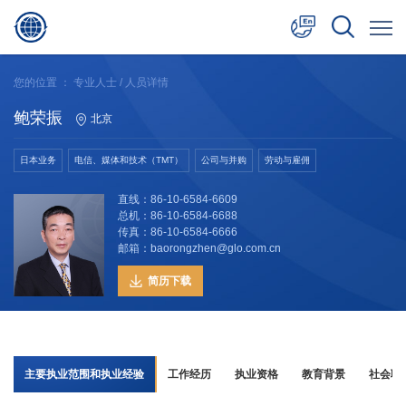
中文
您的位置 ：
专业人士
/ 人员详情
English
鲍荣振
北京
日本語
日本业务
电信、媒体和技术（TMT）
公司与并购
劳动与雇佣
直线：86-10-6584-6609
总机：86-10-6584-6688
传真：86-10-6584-6666
邮箱：baorongzhen@glo.com.cn
简历下载
主要执业范围和执业经验
工作经历
执业资格
教育背景
社会职