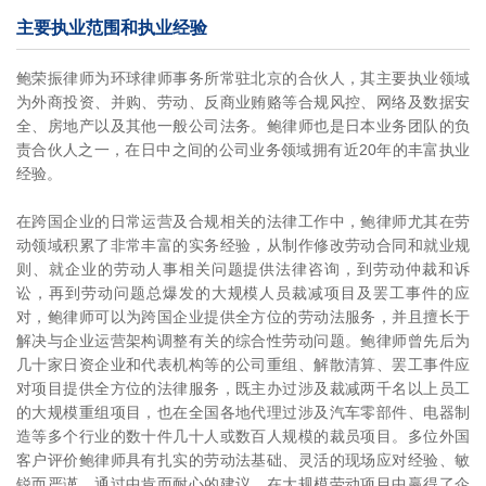
主要执业范围和执业经验
鲍荣振律师为环球律师事务所常驻北京的合伙人，其主要执业领域
为外商投资、并购、劳动、反商业贿赂等合规风控、网络及数据安
全、房地产以及其他一般公司法务。鲍律师也是日本业务团队的负
责合伙人之一，在日中之间的公司业务领域拥有近20年的丰富执业
经验。
在跨国企业的日常运营及合规相关的法律工作中，鲍律师尤其在劳
动领域积累了非常丰富的实务经验，从制作修改劳动合同和就业规
则、就企业的劳动人事相关问题提供法律咨询，到劳动仲裁和诉
讼，再到劳动问题总爆发的大规模人员裁减项目及罢工事件的应
对，鲍律师可以为跨国企业提供全方位的劳动法服务，并且擅长于
解决与企业运营架构调整有关的综合性劳动问题。鲍律师曾先后为
几十家日资企业和代表机构等的公司重组、解散清算、罢工事件应
对项目提供全方位的法律服务，既主办过涉及裁减两千名以上员工
的大规模重组项目，也在全国各地代理过涉及汽车零部件、电器制
造等多个行业的数十件几十人或数百人规模的裁员项目。多位外国
客户评价鲍律师具有扎实的劳动法基础、灵活的现场应对经验、敏
锐而严谨，通过中肯而耐心的建议，在大规模劳动项目中赢得了企