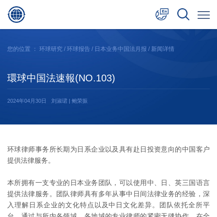
中文
您的位置 ：
环球研究
/
环球报告
/
日本业务中国法月报
/ 新闻详情
English
環球中国法速報(NO.103)
日本語
2024年04月30日
刘淑珺 | 鲍荣振
环球律师事务所长期为日系企业以及具有赴日投资意向的中国客户
提供法律服务。
本所拥有一支专业的日本业务团队，可以使用中、日、英三国语言
提供法律服务。团队律师具有多年从事中日间法律业务的经验，深
入理解日系企业的文化特点以及中日文化差异。团队依托全所平
台，通过与所内各领域、各地域的专业律师的紧密无缝协作，在全