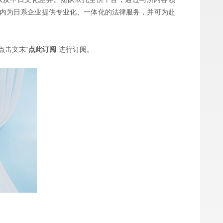
内为日系企业提供专业化、一体化的法律服务，并可为赴
点击文末“
点此订阅
”进行订阅。