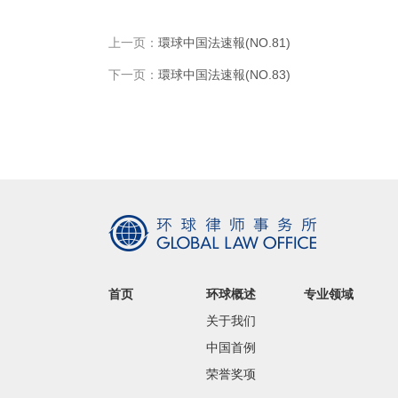
上一页：
環球中国法速報(NO.81)
下一页：
環球中国法速報(NO.83)
首页
环球概述
专业领域
关于我们
中国首例
荣誉奖项