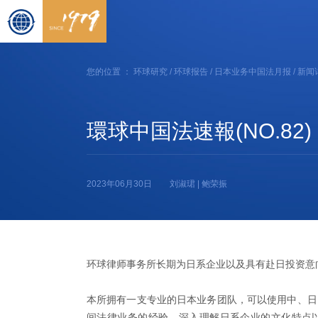
您的位置 ：
环球研究
/
环球报告
/
日本业务中国法月报
/ 新闻
環球中国法速報(NO.82)
2023年06月30日
刘淑珺 | 鲍荣振
环球律师事务所长期为日系企业以及具有赴日投资意
本所拥有一支专业的日本业务团队，可以使用中、日
间法律业务的经验，深入理解日系企业的文化特点