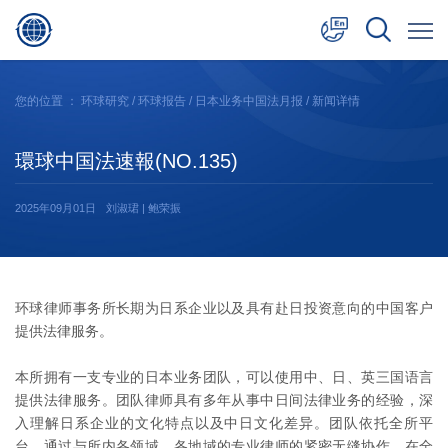
中文
您的位置 ：
环球研究
/
环球报告
/
日本业务中国法月报
/ 新闻详情
English
環球中国法速報(NO.135)
日本語
2025年09月01日
刘淑珺 | 鲍荣振
环球律师事务所长期为日系企业以及具有赴日投资意向的中国客户
提供法律服务。
本所拥有一支专业的日本业务团队，可以使用中、日、英三国语言
提供法律服务。团队律师具有多年从事中日间法律业务的经验，深
入理解日系企业的文化特点以及中日文化差异。团队依托全所平
台，通过与所内各领域、各地域的专业律师的紧密无缝协作，在全