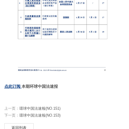
点此订阅
本期环球中国法速报
上一页：
環球中国法速報(NO.151)
下一页：
環球中国法速報(NO.153)
返回列表