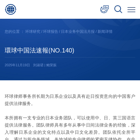
中文
您的位置 ：
环球研究
/
环球报告
/
日本业务中国法月报
/ 新闻详情
English
環球中国法速報(NO.140)
日本語
2025年11月19日
刘淑珺 | 鲍荣振
环球律师事务所长期为日系企业以及具有赴日投资意向的中国客户
提供法律服务。
本所拥有一支专业的日本业务团队，可以使用中、日、英三国语言
提供法律服务。团队律师具有多年从事中日间法律业务的经验，深
入理解日系企业的文化特点以及中日文化差异。团队依托全所平
台，通过与所内各领域、各地域的专业律师的紧密无缝协作，在全