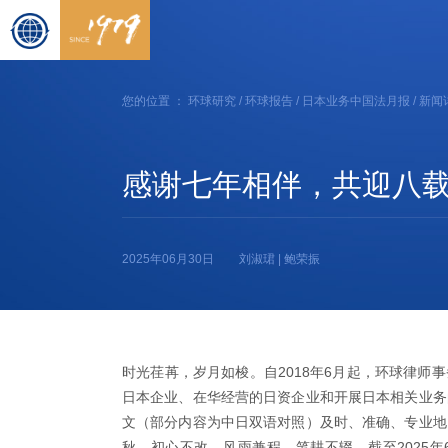
您的位置 ：
环球研究
/
环球报告
/
日本业务中国法月报
/ 新闻
感谢七年相伴，共迎八载新篇
2025年06月30日
刘淑珺 | 鲍荣振
时光荏苒，岁月如梭。自2018年6月起，环球律师
日本企业、在华经营的日资企业和开展日本相关业务
文（部分内容为中日双语对照）及时、准确、专业地
秋，初心不改，风雨兼程，笔耕不辍。截至2025