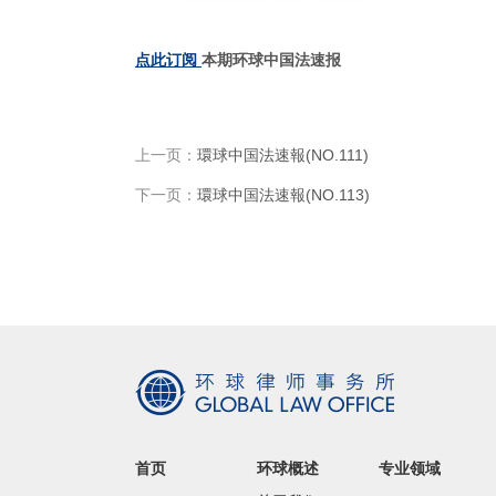
点此订阅
本期环球中国法速报
上一页：
環球中国法速報(NO.111)
下一页：
環球中国法速報(NO.113)
首页
环球概述
专业领域