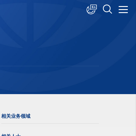
中文
English
日本語
相关业务领域