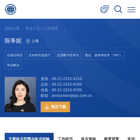
中文
您的位置 ：
专业人士
/ 人员详情
English
陈筝妮
上海
日本語
合规与风控
生命科学及医疗
反垄断与竞争法
电信、媒体和技术（TMT）
争议解决
直线：86-21-2310-8210
总机：86-21-2310-8288
传真：86-21-2310-8299
邮箱：jennychen@glo.com.cn
简历下载
主要执业范围与执业经验
工作经历
执业资格
教育背景
专业著