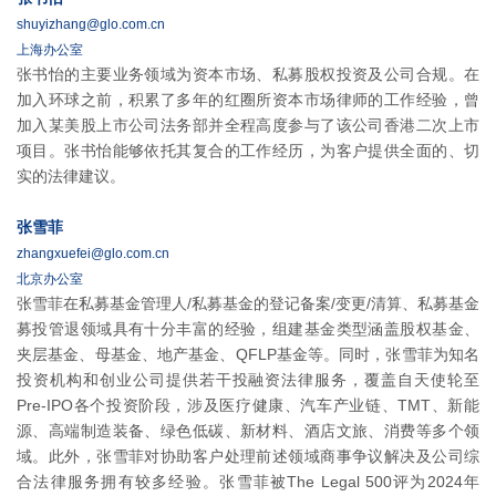
shuyizhang@glo.com.cn
上海办公室
张书怡的主要业务领域为资本市场、私募股权投资及公司合规。在
加入环球之前，积累了多年的红圈所资本市场律师的工作经验，曾
加入某美股上市公司法务部并全程高度参与了该公司香港二次上市
项目。张书怡能够依托其复合的工作经历，为客户提供全面的、切
实的法律建议。
张雪菲
zhangxuefei@glo.com.cn
北京办公室
张雪菲在私募基金管理人/私募基金的登记备案/变更/清算、私募基金
募投管退领域具有十分丰富的经验，组建基金类型涵盖股权基金、
夹层基金、母基金、地产基金、QFLP基金等。同时，张雪菲为知名
投资机构和创业公司提供若干投融资法律服务，覆盖自天使轮至
Pre-IPO各个投资阶段，涉及医疗健康、汽车产业链、TMT、新能
源、高端制造装备、绿色低碳、新材料、酒店文旅、消费等多个领
域。此外，张雪菲对协助客户处理前述领域商事争议解决及公司综
合法律服务拥有较多经验。张雪菲被The Legal 500评为2024年