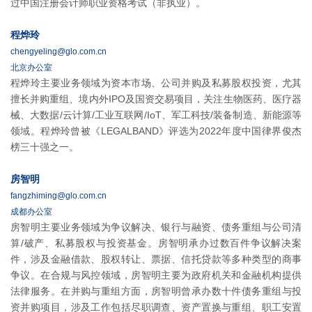
过中国注册会计师职业资格考试（非执业）。
程烨玲
chengyeling@glo.com.cn
北京办公室
程烨玲主要业务领域为资本市场、公司并购及私募股权投资，尤其
擅长并购重组、境内外IPO及国资交易项目，关注生物医药、医疗器
械、大数据/云计算/工业互联网/IoT、军工科技/装备制造、新能源等
领域。程烨玲曾被《LEGALBAND》评选为2022年度中国律界俊杰
榜三十强之一。
房智明
fangzhiming@glo.com.cn
成都办公室
房智明主要业务领域为争议解决、银行与融资、债务重组与公司清
算/破产、私募股权与投资基金。房智明承办过数百件争议解决案
件，涉及金融借款、股权转让、票据、信托贷款等多种类型的商事
争议。在合规与风控领域，房智明主要为政府机关和金融机构提供
法律服务。在并购与重组方面，房智明曾承办数十件债务重组与投
资并购项目，涉及工作包括尽职调查、资产置换与重组、职工安置