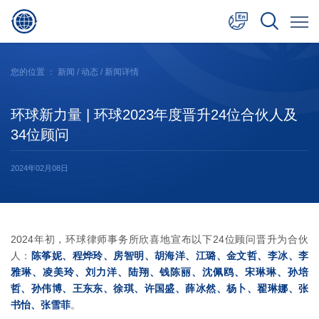
中文
您的位置 ：
新闻
/
动态
/ 新闻详情
English
环球新力量 | 环球2023年度晋升24位合伙人及
日本語
34位顾问
2024年02月08日
2024年初，环球律师事务所欣喜地宣布以下24位顾问晋升为合伙
人：
陈筝妮、程烨玲、房智明、胡海洋、江璐、金文哲、李冰、李
雅琳、凌美玲、刘力洋、陆翔、钱陈丽、沈佩鸥、宋琳琳、孙培
哲、孙伟博、王东东、徐琪、许国盛、薛冰然、杨卜、翟琳娜、张
书怡、张雪菲
。