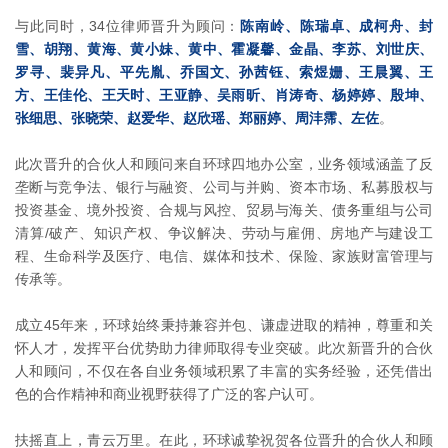
与此同时，34位律师晋升为顾问：
陈南岭、陈瑞卓、成柯舟、封
雪、胡翔、黄海、黄小妹、黄中、霍凝馨、金晶、李苏、刘世庆、
罗寻、裴异凡、平先胤、乔国文、孙茜钰、索煜姗、王晨翼、王
方、王佳伦、王天时、王亚静、吴雨昕、肖涛奇、杨婷婷、殷坤、
张细思、张晓荣、赵爱华、赵欣瑶、郑丽婷、周沣霈、左佐
。
此次晋升的合伙人和顾问来自环球四地办公室，业务领域涵盖了反
垄断与竞争法、银行与融资、公司与并购、资本市场、私募股权与
投资基金、境外投资、合规与风控、贸易与海关、债务重组与公司
清算/破产、知识产权、争议解决、劳动与雇佣、房地产与建设工
程、生命科学及医疗、电信、媒体和技术、保险、家族财富管理与
传承等。
成立45年来，环球始终秉持兼容并包、谦虚进取的精神，尊重和关
怀人才，发挥平台优势助力律师取得专业突破。此次新晋升的合伙
人和顾问，不仅在各自业务领域积累了丰富的实务经验，还凭借出
色的合作精神和商业视野获得了广泛的客户认可。
扶摇直上，青云万里。在此，环球诚挚祝贺各位晋升的合伙人和顾