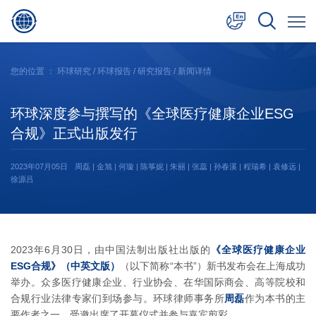
中文
您的位置 ：
环球研究
/
环球报告
/
研究报告
/ 新闻详情
English
环球深度参与撰写的《全球医疗健康企业ESG
日本語
合规》正式出版发行
2023年07月05日
周磊 | 金旭 | 何璇 | 陈筝妮 | 朱丽 | 张蕊 | 孙春溪 | 程瑞希 | 袁修远 |
徐源吕
2023年6月30日，由中国法制出版社出版的
《全球医疗健康企业
ESG合规》（中英文版）
（以下简称“本书”）新书发布会在上海成功
举办。众多医疗健康企业、行业协会、在华国际商会、高等院校和
合规行业法律专家们到场参与。环球律师事务所
周磊
作为本书的主
要作者之一，受邀出席了开幕仪式并参与嘉宾剪彩。