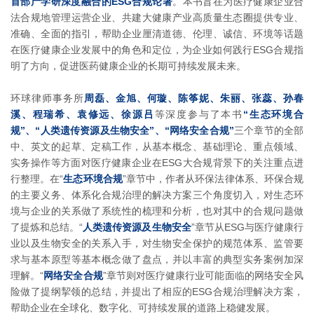
首部产学研深度融合的ESG合规论著
。本书旨在为医疗健康企业合
法合规地管理运营企业、共建大健康产业高质量生态圈提供专业、
准确、全面的指引，帮助企业厘清道德、伦理、诚信、环境等话题
在医疗健康企业发展中的角色和定位，为企业如何践行ESG合规指
明了方向，促进医药健康企业的长期可持续发展未来。
环球律师事务所
周磊、金旭、何璇、陈筝妮、朱丽、张蕊、孙春
溪、程瑞希、袁修远、徐源吕
等深度参与了本书
“生态环境合
规”、“人类遗传资源及生物安全”、“网络安全合规”
三个章节的全部
中、英文的起草、定稿工作，从基本概念、基础理论、重点领域、
实务操作等方面对医疗健康企业在ESG大合规背景下的关注重点进
行整理。在“
生态环境合规
”章节中，作者从环保法律体系、环保合规
的主要义务、体系化合规治理的解决方案三个角度切入，对生态环
境与企业的关系做了系统性的梳理和分析，也对其中的合规问题做
了提炼和总结。“
人类遗传资源及生物安全
”章节从ESG与医疗健康行
业以及生物安全的关系入手，对生物安全保护的规范体系、监管要
求与基本原型等基本概念做了盘点，并以丰富的典型实务案例加深
理解。“
网络安全合规
”章节则对医疗健康行业可能面临的网络安全风
险做了提纲挈领的总结，并提出了相应的ESG合规治理解决方案，
帮助企业在全球化、数字化、可持续发展的道路上稳健发展。