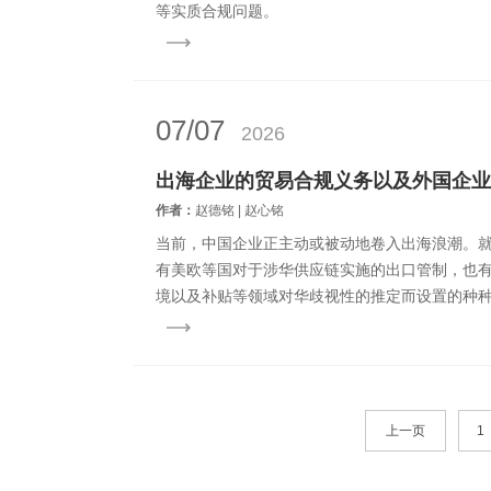
等实质合规问题。
07/07
2026
作者：
赵德铭 | 赵心铭
当前，中国企业正主动或被动地卷入出海浪潮。
有美欧等国对于涉华供应链实施的出口管制，也
境以及补贴等领域对华歧视性的推定而设置的种
垒。这些措施要么影响在华企业的...
上一页
1