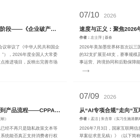
07/10
2026
从原则到体系：中国跨境破产制度的新阶段——《企业破产法（修订草案）》解读
速度与正义：聚焦202
作者：
左士萍 | 聂春
次会议审议了《中华人民共和国企
2026年美加墨世界杯首次以
”），2026年度全国人大常委
的32支扩展至48支，赛事规
重点推进项目，反映出完善市场
事运营、跨境协同和后勤保障
权威性提出全新挑战。赛事期间，
07/09
2026
美国数据合规监管新趋势：从隐私政策到产品流程——CPPA最新执法对中国出海企业的启示
贡献）
作者：
孟洁 | 朱含章（实习生施港
规已经不再只是隐私政策文本等
2026年7月3日，国家互联
台系统能否真正支持消费者行权
草案征求意见稿）》（以下简称