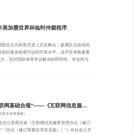
6年美加墨世界杯临时仲裁程序
三国联合主办的形式登上历史舞台，参赛队伍由传统
模及组织复杂程度均达到空前水平。这不仅考验着赛
能力，也对国际体育争议解决的即时性、专业性与
...
从“AI专项合规”走向“互联网基础合规”——《互联网信息服务管理办法（修订草案征求意见稿）》解读
鹏对本文亦有贡献）
网信息办公室再次就《互联网信息服务管理办法（修订
“《办法（修订草案征求意见稿）》”）向社会公开