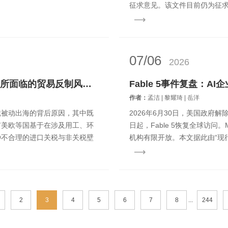
征求意见。该文件目前仍为征求
非已经生效的正式规则；但因...
07/06
2026
出海企业的贸易合规义务以及外国企业所面临的贸易反制风险——《国务院关于对外投资的规定》述评
Fable 5事件复盘：
作者：
孟洁 | 黎耀琦 | 岳洋
就被动出海的背后原因，其中既
2026年6月30日，美国政府解除对C
有美欧等国基于在涉及用工、环
日起，Fable 5恢复全球访问
种不合理的进口关税与非关税壁
机构有限开放。本文据此由“现
2
3
4
5
6
7
8
...
244