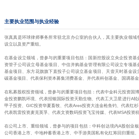
主要执业范围与执业经验
张真真是环球律师事务所常驻北京办公室的合伙人，其主要执业领域
设立以及资产重组。
在基金设立领域，曾参与的重要项目包括：国新控股设立央企投资基
资管子公司设立母基金项目、中信并购基金管理有限公司设立专项基
基金项目、东方花旗旗下直投子公司设立基金项目、天壹天时基金设
碳基金项目、代表保利资本募集消费基金、并代表科创基金、国调基
在私募股权投资领域，曾参与的重要项目包括：代表中金科元投资国博
金投资鹏凯环境、代表招银国际投资天勤生物、代表工大卫星进行A轮
甲子投资、GIC投资华夏畜牧、代表Ares投资大连金枪鱼钓、代表
代表凯雷投资麦克英孚、代表文资数码投资飞宝传媒、代表MSA投资
在公司上市、重组领域，曾参与的项目包括：中科创达境内A股创业板
公司香港上市、中地种蓄香港上市、中手游美国私有化红筹回归重组、