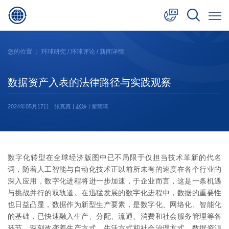
中文
您的位置 ：
环球研究
/
环球评论
/ 新闻详情
English
数据资产入表的法律路径与实践观察
日本語
2024年05月17日
张真真 | 赵姝 | 黎耀琦
数字化转型在全球经济版图中已不局限于仅担当技术革新的代名
词，随着人工智能与自动化技术正以前所未有的速度在各个行业的
深入应用，数字化进程将进一步加速，于企业而言，这是一条机遇
与挑战并行的双轨道。在迅猛发展的数字化进程中，数据的重要性
也日益凸显，数据作为新型生产要素，是数字化、网络化、智能化
的基础，已快速融入生产、分配、流通、消费和社会服务管理等各
环节，深刻改变着生产方式、生活方式和社会治理方式，数据资源