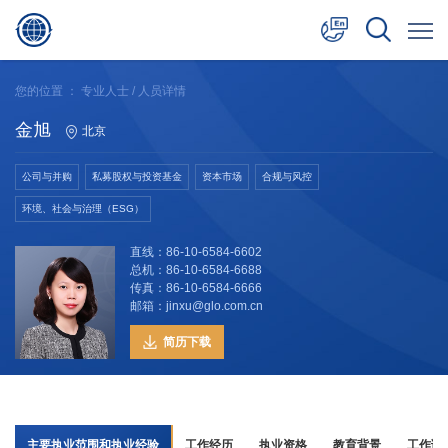
中文
您的位置 ：
专业人士
/ 人员详情
English
金旭
北京
日本語
公司与并购
私募股权与投资基金
资本市场
合规与风控
环境、社会与治理（ESG）
直线：86-10-6584-6602
总机：86-10-6584-6688
传真：86-10-6584-6666
邮箱：jinxu@glo.com.cn
简历下载
主要执业范围和执业经验
工作经历
执业资格
教育背景
工作语