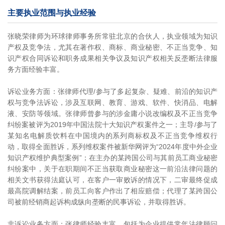
主要执业范围与执业经验
张晓荣律师为环球律师事务所常驻北京的合伙人，执业领域为知识
产权及竞争法，尤其在著作权、商标、商业秘密、不正当竞争、知
识产权合同诉讼和职务成果相关争议及知识产权相关反垄断法律服
务方面经验丰富。
诉讼业务方面：张律师代理/参与了多起复杂、疑难、前沿的知识产
权与竞争法诉讼，涉及互联网、教育、游戏、软件、快消品、电解
液、安防等领域。张律师曾参与的涉金庸小说改编权及不正当竞争
纠纷案被评为2019年中国法院十大知识产权案件之一；主导/参与了
某知名电解质饮料在中国境内的系列商标权及不正当竞争维权行
动，取得全面胜诉，系列维权案件被新华网评为“2024年度中外企业
知识产权维护典型案例”；在主办的某跨国公司与其前员工商业秘密
纠纷案中，关于在职期间不正当获取商业秘密这一前沿法律问题的
相关文书获得法庭认可，在客户一审败诉的情况下，二审最终促成
最高院调解结案，前员工向客户作出了相应赔偿；代理了某跨国公
司被前经销商起诉构成纵向垄断的民事诉讼，并取得胜诉。
非诉讼业务方面：张律师经验丰富，包括为企业提供常年法律顾问