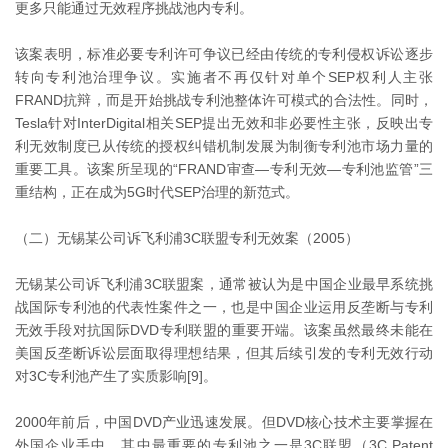
更多只能通过无效程序挑战池内专利。
该案表明，标准必要专利许可争议已经由传统的专利侵权诉讼逐步
转向专利池治理争议。实施者不再仅针对单个SEP权利人主张
FRAND抗辩，而是开始挑战专利池整体许可模式的合法性。同时，
Tesla针对InterDigital相关SEP提出无效和非必要性主张，反映出专
利无效制度已从传统的授权纠错机制发展为制衡专利池市场力量的
重要工具。该案所呈现的“FRAND审查—专利无效—专利池监管”三
重结构，正在成为5G时代SEP治理的新范式。
（二）无锡某公司诉飞利浦3C联盟专利无效案（2005）
无锡某公司诉飞利浦3C联盟案，通常被认为是中国企业最早系统挑
战国际专利池的代表性案件之一，也是中国企业运用反垄断与专利
无效手段对抗国际DVD专利联盟的重要开端。该案虽然最终未能在
美国反垄断诉讼层面取得理想结果，但其后续引发的专利无效行动
对3C专利池产生了实质影响[9]。
2000年前后，中国DVD产业迅速发展。但DVD核心技术主要掌握在
外国企业手中。其中最重要的专利池之一是3C联盟（3C Patent