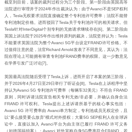
截至到目前，该案的裁判过程分为三个阶段。第一阶段由英国高等
法院进行审理并于2024年作出裁决认为：由于Avanci不是SEP权利
人，Tesla无权要求法院直接确定整个专利池许可费率；法院不能替
专利池制定价格。进而驳回了Tesla关于专利池许可的相关请求。但
Tesla针对InterDigital个别专利的无效请求继续存在[6]。第二阶段由
英国上诉法院于2025年作出维持原判的裁决，法院坚持认为：Tesla
不能要求英国法院为整个Avanci 5G平台设定FRAND许可价格。不
过值得注意的是，法官Richard Arnold发表了不同意见，其认为：法
院在理论上可能拥有审查专利池FRAND费率的权限。这一少数意见
在学界引发广泛讨论[7]。
英国最高法院随后受理了Tesla上诉，进而开启了本案的第三阶段，
并于2026年4月27日至29日举行了听证会[8]。Tesla在上诉程序中坚
持认为Avanci 5G 专利池许可费率（每辆车32美元）不符合 FRAND
原则，同时诉请法院宣告相关专利无效/非必要，并确认自身合法
FRAND 许可权利。Tesla提出上述诉请所基于的核心事实包括：
Avanci 5G 许可费率由 Avanci单方制定，专利池成员无权定价，且
以“要么接受要么放弃”模式对外授权；大量5G SEP权利人在全球诉
讼中，直接以加入 Avanci平台为由主张已履行 FRAND 许可义务
（如德国福特案）；Avanci 对外宣称自身5G费率符合FRAND，若