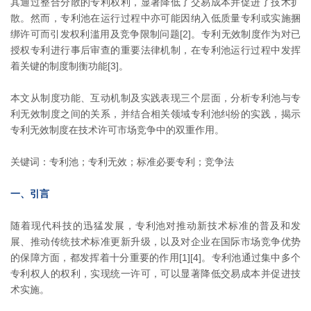
其通过整合分散的专利权利，显著降低了交易成本并促进了技术扩
散。然而，专利池在运行过程中亦可能因纳入低质量专利或实施捆
绑许可而引发权利滥用及竞争限制问题[2]。专利无效制度作为对已
授权专利进行事后审查的重要法律机制，在专利池运行过程中发挥
着关键的制度制衡功能[3]。
本文从制度功能、互动机制及实践表现三个层面，分析专利池与专
利无效制度之间的关系，并结合相关领域专利池纠纷的实践，揭示
专利无效制度在技术许可市场竞争中的双重作用。
关键词：专利池；专利无效；标准必要专利；竞争法
一、引言
随着现代科技的迅猛发展，专利池对推动新技术标准的普及和发
展、推动传统技术标准更新升级，以及对企业在国际市场竞争优势
的保障方面，都发挥着十分重要的作用[1][4]。专利池通过集中多个
专利权人的权利，实现统一许可，可以显著降低交易成本并促进技
术实施。