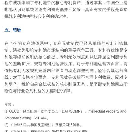
程序成功削弱了专利池中的核心专利资产。通过本案，中国企业清
晰地认识到单纯讨论专利费高低并不足够，真正有效的手段是直接
挑战专利池中的核心专利的稳定性。
五、结语
在当今的专利池体系中，专利无效制度已经从单纯的权利纠错机
制，演变为影响专利池市场结构的重要竞争工具。专利有效性是专
利池存续和盈利的核心前提，专利无效制度则从法律层面制衡专利
池的垄断扩张、规范专利池运营秩序。对于专利池运营方而言，需
依托专利无效规则完善内部筛查与动态调整机制，坚守合规运营底
线；对于实施企业而言，专利无效是破解不合理专利收费、应对专
利壁垒、维护自身合法权益的核心制度工具，是平衡专利池商业垄
断性与行业公共利益的关键制度保障。
注释：
[1] OECD（经合组织）竞争委员会（DAF/COMP），Intellectual Property and
Standard Setting，2014年。
[2] 《中华人民共和国反垄断法》及相关司法解释。
[3] 《中华人民共和国专利法》第47条及相关实施细则。