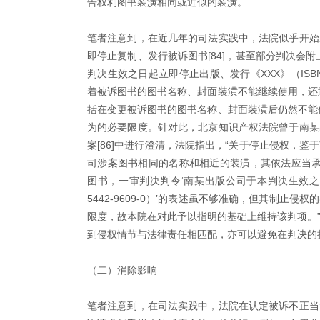
告权利图书装潢相同或近似的装潢。
笔者注意到，在近几年的司法实践中，法院似乎开始
即停止复制、发行被诉图书[84]，甚至部分判决会附上
判决生效之日起立即停止出版、发行《XXX》（ISB
着被诉图书的图书名称、封面装潢不能继续使用，还意
括在变更被诉图书的图书名称、封面装潢后仍然不能使
为的必要限度。针对此，北京知识产权法院曾于南某
案[86]中进行澄清，法院指出，“关于停止侵权，
司涉案图书相同的名称和相近的装潢，其依法应当承
图书，一审判决判令‘南某出版公司于本判决生效之日起
5442-9609-0）’的表述虽不够准确，但其制
限度，故本院在对此予以指明的基础上维持该判项。
到侵权情节与法律责任相匹配，亦可以避免在判决的
（二）消除影响
笔者注意到，在司法实践中，法院在认定被诉不正当