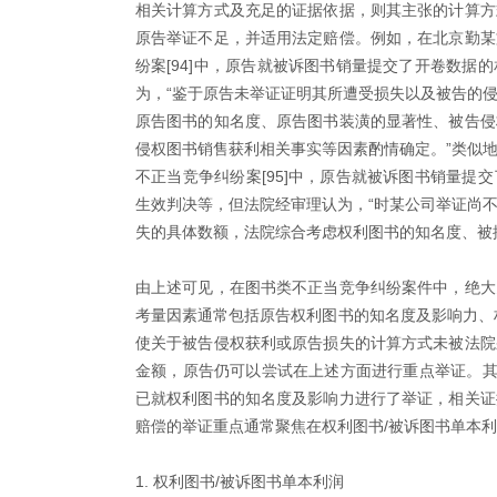
相关计算方式及充足的证据依据，则其主张的计算方
原告举证不足，并适用法定赔偿。例如，在北京勤某
纷案[94]中，原告就被诉图书销量提交了开卷数据
为，“鉴于原告未举证证明其所遭受损失以及被告的
原告图书的知名度、原告图书装潢的显著性、被告侵
侵权图书销售获利相关事实等因素酌情确定。”类似
不正当竞争纠纷案[95]中，原告就被诉图书销量提
生效判决等，但法院经审理认为，“时某公司举证尚
失的具体数额，法院综合考虑权利图书的知名度、被
由上述可见，在图书类不正当竞争纠纷案件中，绝大
考量因素通常包括原告权利图书的知名度及影响力、
使关于被告侵权获利或原告损失的计算方式未被法院
金额，原告仍可以尝试在上述方面进行重点举证。其
已就权利图书的知名度及影响力进行了举证，相关证
赔偿的举证重点通常聚焦在权利图书/被诉图书单本
1. 权利图书/被诉图书单本利润