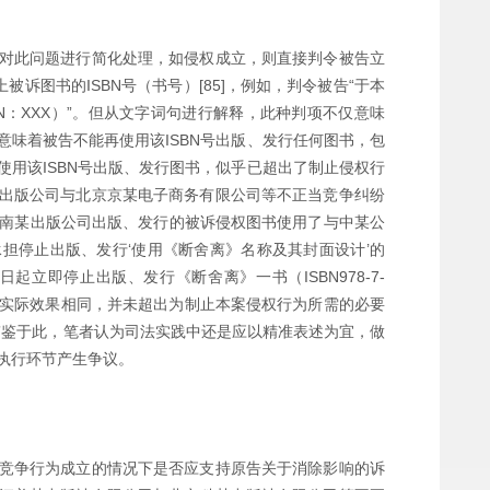
对此问题进行简化处理，如侵权成立，则直接判令被告立
被诉图书的ISBN号（书号）[85]，例如，判令被告“于本
N：XXX）”。但从文字词句进行解释，此种判项不仅意味
味着被告不能再使用该ISBN号出版、发行任何图书，包
用该ISBN号出版、发行图书，似乎已超出了制止侵权行
出版公司与北京京某电子商务有限公司等不正当竞争纠纷
鉴于南某出版公司出版、发行的被诉侵权图书使用了与中某公
担停止出版、发行‘使用《断舍离》名称及其封面设计’的
立即停止出版、发行《断舍离》一书（ISBN978-7-
止侵权的实际效果相同，并未超出为制止本案侵权行为所需的必要
”鉴于此，笔者认为司法实践中还是应以精准表述为宜，做
执行环节产生争议。
竞争行为成立的情况下是否应支持原告关于消除影响的诉