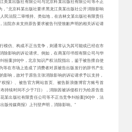
江美某出版社有限公司与北京科某出版社有限公司等不正
认为，“北京科某出版社要求黑龙江美某出版社公开消除影响
级人民法院二审维持。类似地，在吉林文某出版社有限责任
中，法院亦未支持原告要求被告刊登致歉声明的相关诉讼请
行模仿、构成不正当竞争，则通常认为其可能或已经在市
消除影响的诉讼请求。例如，在商某印书馆有限公司与华
纷案[89]中，北京知识产权法院指出，鉴于被告擅自使
行为等在市场上造成了消费者对原被告出版发行的辞书产生
的影响，故对于原告主张消除影响的诉讼请求予以支持，
产权报》、被告官方网站首页、被告新浪微博官方账号首
布持续时间不少于7日），消除因被诉侵权行为给原告造
某出版社有限责任公司等不正当竞争纠纷案[90]中，法
出版传媒商报》上刊登声明，消除影响。”