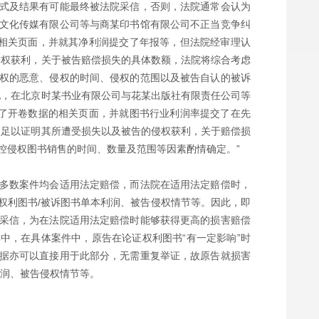
式及结果有可能最终被法院采信，否则，法院通常会认为
文化传媒有限公司等与商某印书馆有限公司不正当竞争纠
的相关页面，并就其净利润提交了年报等，但法院经审理认
侵权获利，关于被告赔偿损失的具体数额，法院将综合考虑
权的恶意、侵权的时间、侵权的范围以及被告自认的被诉
地，在北京时某书业有限公司与花某出版社有限责任公司等
交了开卷数据的相关页面，并就图书行业利润率提交了在先
不足以证明其所遭受损失以及被告的侵权获利，关于赔偿损
控侵权图书销售的时间、数量及范围等因素酌情确定。”
多数案件均会适用法定赔偿，而法院在适用法定赔偿时，
权利图书/被诉图书单本利润、被告侵权情节等。因此，即
采信，为在法院适用法定赔偿时能够获得更高的损害赔偿
中，在具体案件中，原告在论证权利图书“有一定影响”时
据亦可以直接用于此部分，无需重复举证，故原告就损害
利润、被告侵权情节等。