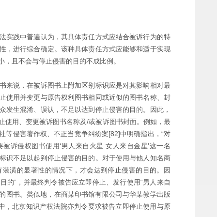
法实践中普遍认为，其具体责任方式应结合被诉行为的特
性，进行综合确定。该种具体责任方式应能够和适于实现
小，且不会与停止侵害的目的不成比例。
书来说，在被诉图书上附加区别标识应是对其影响相对最
止使用并变更与原告权利图书相同或近似的图书名称、封
众发生混淆、误认，不足以达到停止侵害的目的。因此，
止使用、变更被诉图书名称及/或被诉图书封面。例如，最
等侵害著作权、不正当竞争纠纷案[82]中明确指出，“对
被诉侵权图书使用‘男人来自火星 女人来自金星’这一名
标识不足以起到停止侵害的目的。对于使用与他人知名商
有装潢的显著性的情况下，才会达到停止侵害的目的。因
目的”，并最终判令被告应立即停止、发行使用“男人来自
计的图书。类似地，在商某印书馆有限公司与华某教学出版
]中，北京知识产权法院亦判令要求被告立即停止使用与原