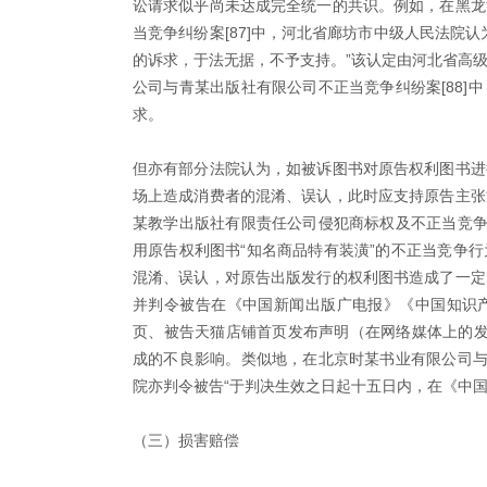
讼请求似乎尚未达成完全统一的共识。例如，在黑龙
当竞争纠纷案[87]中，河北省廊坊市中级人民法院
的诉求，于法无据，不予支持。”该认定由河北省高
公司与青某出版社有限公司不正当竞争纠纷案[88]
求。
但亦有部分法院认为，如被诉图书对原告权利图书进
场上造成消费者的混淆、误认，此时应支持原告主张
某教学出版社有限责任公司侵犯商标权及不正当竞争纠
用原告权利图书“知名商品特有装潢”的不正当竞争
混淆、误认，对原告出版发行的权利图书造成了一定
并判令被告在《中国新闻出版广电报》《中国知识
页、被告天猫店铺首页发布声明（在网络媒体上的发
成的不良影响。类似地，在北京时某书业有限公司与花
院亦判令被告“于判决生效之日起十五日内，在《中国
（三）损害赔偿