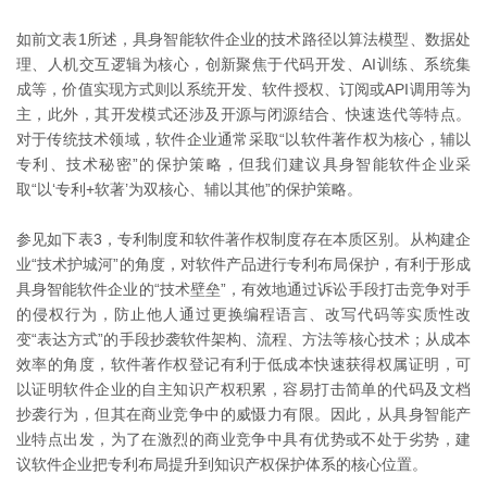
如前文表1所述，具身智能软件企业的技术路径以算法模型、数据处
理、人机交互逻辑为核心，创新聚焦于代码开发、AI训练、系统集
成等，价值实现方式则以系统开发、软件授权、订阅或API调用等为
主，此外，其开发模式还涉及开源与闭源结合、快速迭代等特点。
对于传统技术领域，软件企业通常采取“以软件著作权为核心，辅以
专利、技术秘密”的保护策略，但我们建议具身智能软件企业采
取“以‘专利+软著’为双核心、辅以其他”的保护策略。
参见如下表3，专利制度和软件著作权制度存在本质区别。从构建企
业“技术护城河”的角度，对软件产品进行专利布局保护，有利于形成
具身智能软件企业的“技术壁垒”，有效地通过诉讼手段打击竞争对手
的侵权行为，防止他人通过更换编程语言、改写代码等实质性改
变“表达方式”的手段抄袭软件架构、流程、方法等核心技术；从成本
效率的角度，软件著作权登记有利于低成本快速获得权属证明，可
以证明软件企业的自主知识产权积累，容易打击简单的代码及文档
抄袭行为，但其在商业竞争中的威慑力有限。因此，从具身智能产
业特点出发，为了在激烈的商业竞争中具有优势或不处于劣势，建
议软件企业把专利布局提升到知识产权保护体系的核心位置。