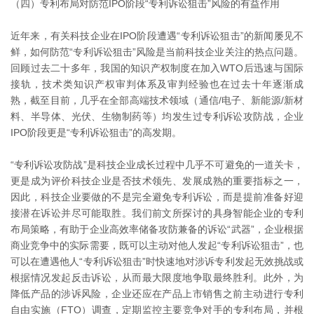
（四）专利布局对防范IPO阶段“专利诉讼狙击”风险的有益作用
近年来，有关科技企业在IPO阶段遭遇“专利诉讼狙击”的新闻屡见不
鲜，如何防范“专利诉讼狙击”风险是当前科技企业关注的热点问题。
回顾过去二十多年，我国的知识产权制度在加入WTO后迅速与国际
接轨，技术类知识产权审判体系及审判经验也在过去十年逐渐成
熟，截至目前，几乎在全部高端技术领域（通信/电子、新能源/新材
料、半导体、光伏、生物制药等）均发生过专利诉讼攻防战，企业
IPO阶段更是“专利诉讼狙击”的高发期。
“专利诉讼攻防战”是科技企业成长过程中几乎不可避免的一道关卡，
更是成为评价科技企业是否技术领先、发展成熟的重要指标之一，
因此，科技企业要做的不是完全避免专利诉讼，而是提前准备好迎
接潜在诉讼并尽可能取胜。我们前文所探讨的具身智能企业的专利
布局策略，有助于企业高效率储备攻防兼备的诉讼“武器”，企业根据
商业竞争中的实际需要，既可以主动对他人发起“专利诉讼狙击”，也
可以在遭遇他人“专利诉讼狙击”时快速地对涉诉专利发起无效挑战或
根据情况发起反击诉讼，从而最大限度地争取最终胜利。此外，为
降低产品的涉诉风险，企业还应在产品上市销售之前主动进行专利
自由实施（FTO）调查，定期监控主要竞争对手的专利布局，并根