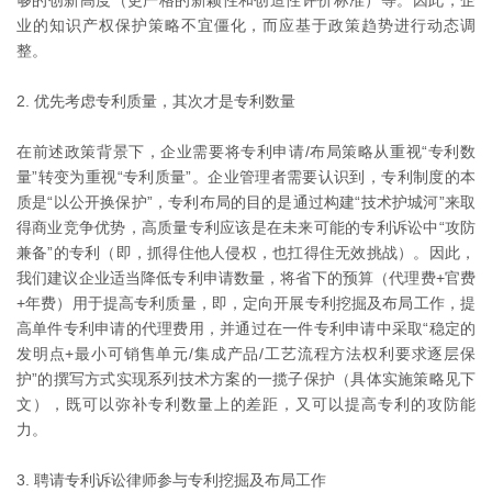
够的创新高度（更严格的新颖性和创造性评价标准）等。因此，企
业的知识产权保护策略不宜僵化，而应基于政策趋势进行动态调
整。
2. 优先考虑专利质量，其次才是专利数量
在前述政策背景下，企业需要将专利申请/布局策略从重视“专利数
量”转变为重视“专利质量”。企业管理者需要认识到，专利制度的本
质是“以公开换保护”，专利布局的目的是通过构建“技术护城河”来取
得商业竞争优势，高质量专利应该是在未来可能的专利诉讼中“攻防
兼备”的专利（即，抓得住他人侵权，也扛得住无效挑战）。因此，
我们建议企业适当降低专利申请数量，将省下的预算（代理费+官费
+年费）用于提高专利质量，即，定向开展专利挖掘及布局工作，提
高单件专利申请的代理费用，并通过在一件专利申请中采取“稳定的
发明点+最小可销售单元/集成产品/工艺流程方法权利要求逐层保
护”的撰写方式实现系列技术方案的一揽子保护（具体实施策略见下
文），既可以弥补专利数量上的差距，又可以提高专利的攻防能
力。
3. 聘请专利诉讼律师参与专利挖掘及布局工作