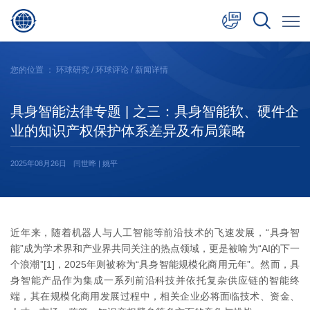
中文
您的位置 ：
环球研究
/
环球评论
/ 新闻详情
English
具身智能法律专题 | 之三：具身智能软、硬件企
日本語
业的知识产权保护体系差异及布局策略
2025年08月26日
闫世晔 | 姚平
近年来，随着机器人与人工智能等前沿技术的飞速发展，“具身智
能”成为学术界和产业界共同关注的热点领域，更是被喻为“AI的下一
个浪潮”[1]，2025年则被称为“具身智能规模化商用元年”。然而，具
身智能产品作为集成一系列前沿科技并依托复杂供应链的智能终
端，其在规模化商用发展过程中，相关企业必将面临技术、资金、