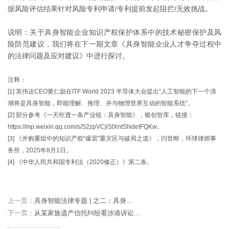
据风险评估结果针对风险专利申请/专利提前发起阻拦/无效挑战。
说明：关于具身智能企业知识产权保护体系中的技术秘密保护及风
险防范建议，我们将在下一期文章《具身智能企业人才争夺过程中
的法律问题及应对建议》中进行探讨。
注释：
[1] 英伟达CEO黄仁勋在ITF World 2023 半导体大会提出“人工智能的下一个浪
潮将是具身智能，即能理解、推理、并与物理世界互动的智能系统”。
[2] 部分参考《一天吃透一条产业链：具身智能》，银创智库，链接：
https://mp.weixin.qq.com/s/S2zpVCjlStXntSNdetFQKw。
[3] 《并购重组中的知识产权“爆雷”重灾区与破局之道》，闫世晔，环球律师事
务所，2025年8月1日。
[4] 《中华人民共和国专利法（2020修正）》第二条。
上一页：
具身智能法律专题 | 之二：具身...
下一页：
从某家族遗产信托纠纷看涉港诉讼...