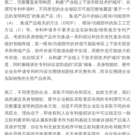
第二，完整覆盖发明构思，构建“产业链上下游关联技术护城河”。在
撰写专利申请时，不同类型的企业都应尽可能完整地覆盖“属于一个
总的发明构思”的集成产品（B）、集成产品中的核心模块/功能部件
（A）、集成产品相关的方法（D/E/F）、模块/功能部件的加工工艺
方法（C）等。专利申请并不要求企业实际制造/销售相关专利产
品，考虑到具身智能产品作为集成一系列前沿科技并依托复杂供应
链的智能终端，某一模块/功能部件的价值可能延伸至上下游关联技
术和终端产品，软件价值可能借由硬件实现，而硬件也可能放大软
件价值。在此情况下，从构建“产业链上下游关联技术护城河”的角
度，同时兼顾潜在专利诉讼攻防战的“武器”储备，具身智能软、硬件
企业在申请专利时均应当围绕创新技术完整布局，而非仅围绕企业
实际销售的主营产品布局。
第三，不同类型的企业，采取不同的布局层次。如前文所述，我们
虽然建议具身智能软、硬件企业都应采取逐层布局的专利撰写方式
完整覆盖发明构思的各方面，但是不同类型企业应当采取不同的布
局层次。理由在于，即使权利人在专利侵权诉讼中可以指定任一独
立权利要求和/或从属权利要求作为权利基础主张被诉侵权产品落入
其保护范围，但在专利无效宣告程序中独立权利要求的布局顺序可
能会导致不同的无效审查结果。在无效审查实践中，合议组会默认