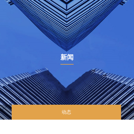
新闻
动态