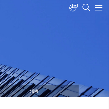
中文
English
日本語
活动