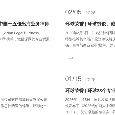
02/05
2026
LB 中国十五佳出海业务律师
 Legal Business,
2026年2月5日，知名法律评级机构
海业务律师”榜单，凭借深厚的专业积累
特别推荐榜15强：投资争议解决”榜
强：白领与商业犯罪”榜单。凭借
01/15
2026
欣润公司破产清算转重整案效果
2026年1月15日，国际权威法律评级
合作总社赠送的锦旗，环球赵久
式发布了《2026钱伯斯大中华区法律指南
2026）。凭借卓越的综合实力和