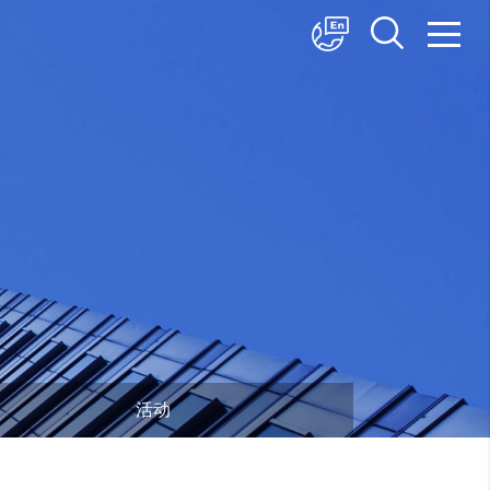
中文
English
日本語
活动