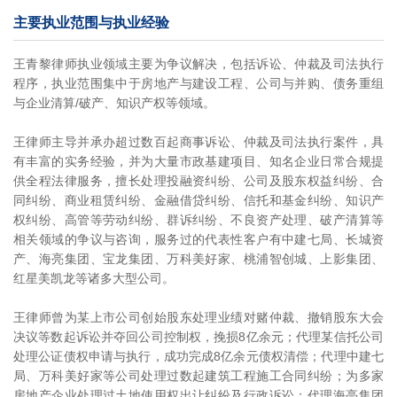
主要执业范围与执业经验
王青黎律师执业领域主要为争议解决，包括诉讼、仲裁及司法执行
程序，执业范围集中于房地产与建设工程、公司与并购、债务重组
与企业清算/破产、知识产权等领域。
王律师主导并承办超过数百起商事诉讼、仲裁及司法执行案件，具
有丰富的实务经验，并为大量市政基建项目、知名企业日常合规提
供全程法律服务，擅长处理投融资纠纷、公司及股东权益纠纷、合
同纠纷、商业租赁纠纷、金融借贷纠纷、信托和基金纠纷、知识产
权纠纷、高管等劳动纠纷、群诉纠纷、不良资产处理、破产清算等
相关领域的争议与咨询，服务过的代表性客户有中建七局、长城资
产、海亮集团、宝龙集团、万科美好家、桃浦智创城、上影集团、
红星美凯龙等诸多大型公司。
王律师曾为某上市公司创始股东处理业绩对赌仲裁、撤销股东大会
决议等数起诉讼并夺回公司控制权，挽损8亿余元；代理某信托公司
处理公证债权申请与执行，成功完成8亿余元债权清偿；代理中建七
局、万科美好家等公司处理过数起建筑工程施工合同纠纷；为多家
房地产企业处理过土地使用权出让纠纷及行政诉讼；代理海亮集团