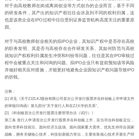
对于由高校教师在岗或离岗创业等方式创办的企业而言，基于不同
的研发条件，其产出的知识产权往往会涉及到不同的权利归属，这
也是该类企业在IPO过程中往往受到证券监管机构高度关注的重要原
因。
对于与高校教师创业相关的拟IPO企业，其知识产权中是否存在高校
的职务发明、其是否与高校存在合作研发关系、其如何防范与高校
就知识产权权利归属发生冲突和纠纷等问题，往往是其在IPO审核过
程中会被重点关注和问询的问题。拟IPO企业只有提前预知该等风险
并做好相关应对措施，才能更好地避免企业因知识产权问题导致IPO
的折戟。
注释：
[1] 详见《关于ZJZLKJ股份有限公司首次公开发行股票并在科创板上市申请文件
的审核问询函》第九部分“关于发行人和在ZJ大学的关系”。
[2] 《科创板首次公开发行股票注册管理办法（试行）》
第三条 发行人申请首次公开发行股票并在科创板上市，应当符合科创板定位，
面向世界科技前沿、面向经济主战场、面向国家重大需求。优先支持符合国家
战略，拥有关键核心技术，科技创新能力突出，主要依靠核心技术开展生产经