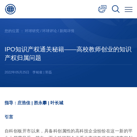
中文
您的位置 ：
环球研究
/
环球评论
/ 新闻详情
English
IPO知识产权通关秘籍——高校教师创业的知识
日本語
产权归属问题
2022年05月25日
李铭俊 | 郭磊
指导：庄浩佳 | 胜永攀 | 叶长城
引言
自科创板开市以来，具备科创属性的高科技企业纷纷在这一新的平