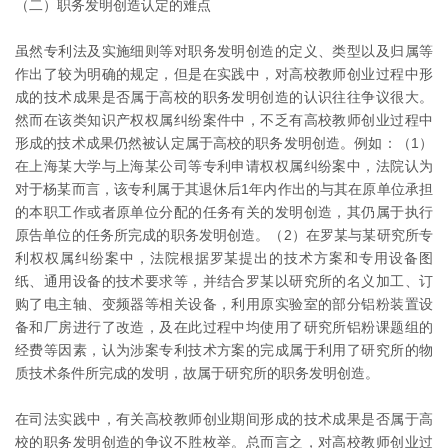
（二）职务发明创造认定的难点
虽然专利法及实施细则等对职务发明创造的定义、类型以及归属等
作出了较为明确的规定，但是在实践中，对高校教师创业过程中形
成的技术成果是否属于高校的职务发明创造的认识往往争议很大。
然而在该类知识产权权属纠纷案件中，不乏有高校教师创业过程中
形成的技术成果仍然被认定属于高校的职务发明创造。例如：（1）
在上海某大学与上海某公司等专利申请权权属纠纷案中，法院认为
对于杨某而言，该专利属于其退休后1年内作出的与其在原单位承担
的本职工作或者原单位分配的任务有关的发明创造，其仍属于执行
原告单位的任务所完成的职务发明创造。（2）在罗某与某研究所专
利权权属纠纷案中，法院根据罗某提出的技术方案和专用设备图
纸、通用设备的技术要求等，并结合罗某以研究所的名义加工、订
购了电主轴、变频器等相关设备，利用原实验室的部分铝粉装置设
备和厂房进行了改造，及在此过程中均使用了研究所铝粉课题组的
经费等因素，认为涉案专利技术方案的完成属于利用了研究所的物
质技术条件所完成的发明，故属于研究所的职务发明创造。
在司法实践中，有关高校教师创业期间形成的技术成果是否属于高
校的职务发明创造的争议不胜枚举。总而言之，对高校教师创业过