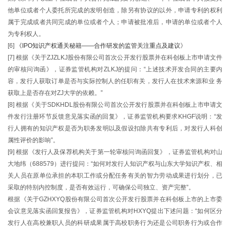
他单位或者个人委托所完成的发明创造，除另有协议的以外，申请专利的权利
属于完成或者共同完成的单位或者个人；申请被批准后，申请的单位或者个人
为专利权人。
[6]
《IPO知识产权通关秘籍——合作研发的监管关注重点及建议
》
[7] 根据《关于ZJZLKJ股份有限公司首次公开发行股票并在科创板上市申请文件
的审核问询函》，证券监管机构对ZLKJ的提问：“上述技术开发合同的主要内
容，发行人获取订单是否与实际控制人的任职有关，发行人在技术来源和业 务
获取上是否存在对ZJ大学的依赖。”
[8] 根据《关于SDKHDL股份有限公司首次公开发行股票并在科创板上市申请文
件发行注册环节反馈意见落实函的回复》，证券监管机构要求KHGF说明：“发
行人拥有的知识产权是否为职务发明以及假设扣除共有专利后，对发行人科创
属性评价的影响”。
[9] 根据《发行人及保荐机构关于第一轮审核问询函回复》，证券监管机构对山
大地纬（688579）进行提问：“如何对发行人知识产权与山东大学知识产权、相
关人员在原单位承担的本职工作或分配任务有关的智力劳动成果进行划分，已
采取的特别内控制度，是否有效运行，可确保公司独立、资产完整”。
根据《关于GZHXYQ股份有限公司首次公开发行股票并在科创板上市的上市委
会议意见落实函回复报告》，证券监管机构对HXYQ提出下述问题：“如何区分
发行人在高校兼职人员的科研成果属于高校职务行为还是公司职务行为或合作