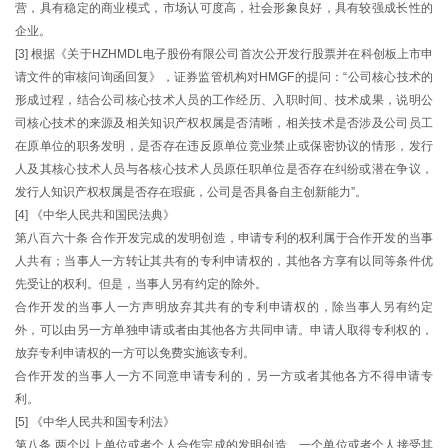
营，具有稳定的商业模式，市场认可度高，社会形象良好，具有较强成长性的
企业。
[3] 根据《关于HZHMDL电子股份有限公司首次公开发行股票并在科创板上市申
请文件的审核问询函回复》，证券监管机构对HMGF的提问：“公司核心技术的
形成过程，结合公司核心技术人员的工作经历、入职时间、技术成果，说明公
司核心技术的来源及相关知识产权权属是否清晰，相关技术是否涉及公司员工
在原单位的职务发明，是否存在违反原单位竞业禁止或保密协议的情形，发行
人及其核心技术人员与各核心技术人员原任职单位是否存在纠纷或潜在争议，
发行人知识产权权属是否存在瑕疵，公司是否具备自主创新能力”。
[4] 《中华人民共和国民法典》
第八百六十条 合作开发完成的发明创造，申请专利的权利属于合作开发的当事
人共有；当事人一方转让其共有的专利申请权的，其他各方享有以同等条件优
先受让的权利。但是，当事人另有约定的除外。
合作开发的当事人一方声明放弃其共有的专利申请权的，除当事人另有约定
外，可以由另一方单独申请或者由其他各方共同申请。申请人取得专利权的，
放弃专利申请权的一方可以免费实施该专利。
合作开发的当事人一方不同意申请专利的，另一方或者其他各方不得申请专
利。
[5] 《中华人民共和国专利法》
第八条 两个以上单位或者个人合作完成的发明创造、一个单位或者个人接受其