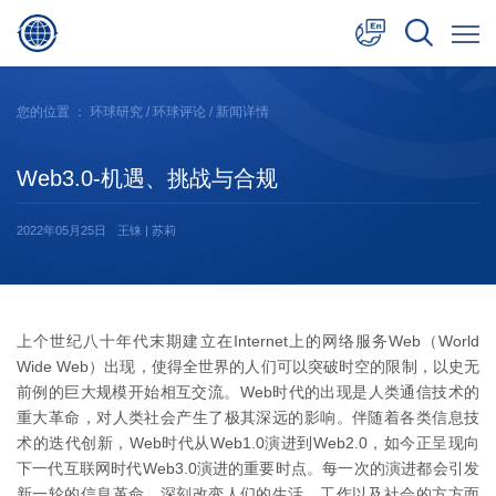
中文
您的位置 ：
环球研究
/
环球评论
/ 新闻详情
English
Web3.0-机遇、挑战与合规
日本語
2022年05月25日
王铼 | 苏莉
上个世纪八十年代末期建立在Internet上的网络服务Web（World
Wide Web）出现，使得全世界的人们可以突破时空的限制，以史无
前例的巨大规模开始相互交流。Web时代的出现是人类通信技术的
重大革命，对人类社会产生了极其深远的影响。伴随着各类信息技
术的迭代创新，Web时代从Web1.0演进到Web2.0，如今正呈现向
下一代互联网时代Web3.0演进的重要时点。每一次的演进都会引发
新一轮的信息革命，深刻改变人们的生活、工作以及社会的方方面