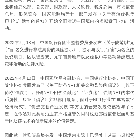
业和信息化部、公安部、财政部、人民银行、税务总局、市场监管
总局、银保监会、国家能源局等十一部门发布《关于整治虚拟货
币“挖矿”活动的通知》开始全面清退中国境内的虚拟货币“挖矿”活
动。
2022年2月18日，中国银行保险业监督委员会发布《关于防范以“元
宇宙”名义进行非法集资的风险提示》，提示与以“元宇宙”为名义的
投资项目、区块链游戏、元宇宙房地产以及虚拟币等活动涉嫌违法
犯罪活动的法律风险。
2022年4月13日，中国互联网金融协会、中国银行业协会、中国证
券业协会共同发布了《关于防范NFT相关金融风险的倡议》（以下
简称“倡议”），明确NFT不得“金融化”、“证券化”，强调NFT的非代
币属性。尽管《倡议》并非部门规章，但对于NFT行业在“丰富数字
经济模式”、“促进文创产业发展”等方面的合规发展依然给与了肯
定，在传递对此类前沿业态严格监管的同时也透露出监管层面对基
于区块链技术的创新应用的价值肯定。
因此就上述监管趋势来看，中国境内实际上已经禁止从事与虚拟货