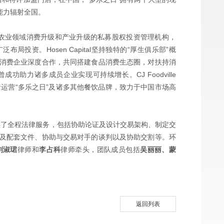
能力辐射全国。
注于食品和农业领域消费升级和产业升级的私募股权投资管理机构，
投资。Hosen Capital坚持独特的“厚生俱乐部”概
消费企业深度合作，共同搭建食品消费生态圈，对扶持消
助力诸多成员企业实现可持续增长。CJ Foodville
运营“多乐之日”及诸多其他餐饮品牌，致力于中国市场高
项目提供了全程法律服务，包括协助论证及设计交易架构、制定交
及配套文件、协助与交易对手的谈判以及协助交割等。环
刘淑珺
律师和
李占科
律师牵头，团队成员包括
吴丽丽、蒙
返回列表