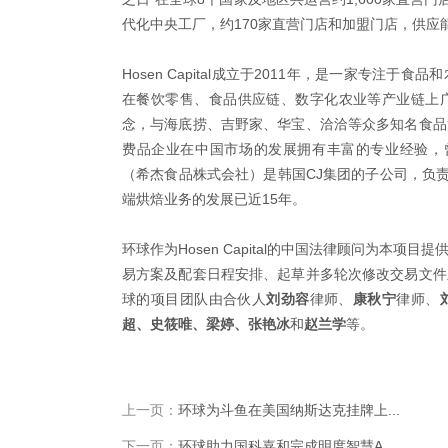
代化中央工厂，约170家直营门店和加盟门店，供应
Hosen Capital成立于2011年，是一家专
在餐饮零售、食品供应链、数字化农业等产业链上广泛布局
念，与海底捞、吉野家、华宝、洽洽等众多知名食品
费品企业在中国市场的发展拥有丰富的专业经验，曾成功
（希杰食品株式会社）是韩国CJ集团的子公司，负责
端烘焙业务的发展已近15年。
环球作为Hosen Capital的中国法律顾问为本
易方案及配套日程安排、起草并多轮次修改交易文件
球的项目团队由合伙人
刘劲容
律师、
康秋宁
律师、
超、史筱唯、梁婷、张艳冰
和
赵兰学
等。
上一页：
环球为斗鱼在美国纳斯达克挂牌上...
下一页：
环球助力国科嘉和完成明度智慧A...