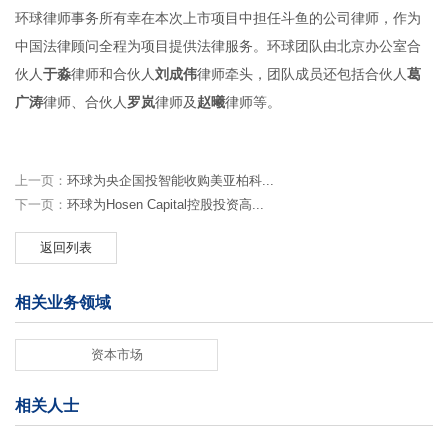
环球律师事务所有幸在本次上市项目中担任斗鱼的公司律师，作为
中国法律顾问全程为项目提供法律服务。环球团队由北京办公室合
伙人
于淼
律师和合伙人
刘成伟
律师牵头，团队成员还包括合伙人
葛
广涛
律师、合伙人
罗岚
律师及
赵曦
律师等。
上一页：
环球为央企国投智能收购美亚柏科...
下一页：
环球为Hosen Capital控股投资高...
返回列表
相关业务领域
资本市场
相关人士