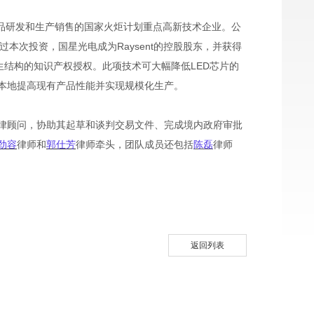
产品研发和生产销售的国家火炬计划重点高新技术企业。公
过本次投资，国星光电成为Raysent的控股股东，并获得
其衍生结构的知识产权授权。此项技术可大幅降低LED芯片的
本地提高现有产品性能并实现规模化生产。
律顾问，协助其起草和谈判交易文件、完成境内政府审批
劲容
律师和
郭仕芳
律师牵头，团队成员还包括
陈磊
律师
返回列表