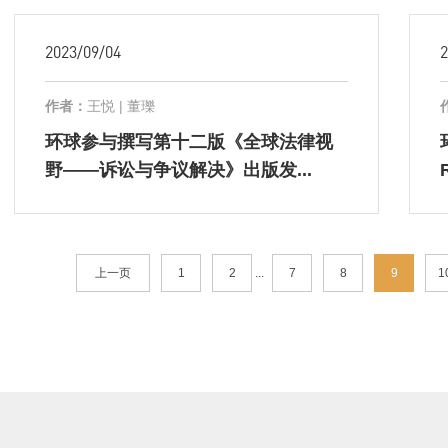
2023/09/04
2
作者：
王悦 | 董瓅
环球参与撰写第十二版《全球法律视
野——诉讼与争议解决》出版发...
上一页
1
2
...
7
8
9
1