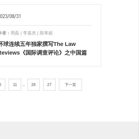
023/08/31
作者：
周磊 | 李嘉杰 | 陈筝妮
环球连续五年独家撰写The Law
Reviews《国际调查评论》之中国篇
0
11
...
26
27
下一页