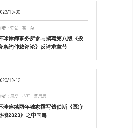
023/10/30
作者：
蒋弘 | 龚一朵
环球律师事务所参与撰写第八版《投
资条约仲裁评论》反请求章节
023/10/12
作者：
周磊 | 范可 | 曹思思
环球连续两年独家撰写钱伯斯《医疗
器械2023》之中国篇