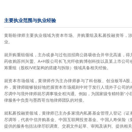
主要执业范围与执业经验
黄盼盼律师主要执业领域为资本市场、并购重组及私募投融资等，
业。
就并购重组领域，主办或参与过包括招商公路吸收合并华北高速，得
药收购苏州兴盟、A+H股公司长飞光纤收购博创科技以及某上市公司
筹重组（股权/VIE架构的搭建与拆除）领域具备相关经验。
就资本市场领域，黄律师作为主办律师参与了科创板、创业板等A股、
外，黄律师能够较好地把握资本市场规则中对于发行人境外子公司的
尽调中与境外律师就尽调事项全程沟通。例如，为国家级专精特新“小
律服务中负责与墨西哥当地律师团队的对接。
就私募投融资领域，黄律师已主办多家境内私募基金管理人登记（证券
尽调等，代表中信并购基金、中国互联网投资基金、中国人寿保险（
提供的服务包括法律尽职调查、交易文件起草、审阅及谈判、提供相关