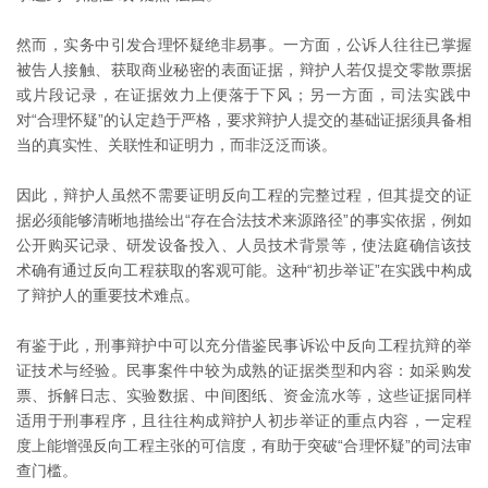
然而，实务中引发合理怀疑绝非易事。一方面，公诉人往往已掌握
被告人接触、获取商业秘密的表面证据，辩护人若仅提交零散票据
或片段记录，在证据效力上便落于下风；另一方面，司法实践中
对“合理怀疑”的认定趋于严格，要求辩护人提交的基础证据须具备相
当的真实性、关联性和证明力，而非泛泛而谈。
因此，辩护人虽然不需要证明反向工程的完整过程，但其提交的证
据必须能够清晰地描绘出“存在合法技术来源路径”的事实依据，例如
公开购买记录、研发设备投入、人员技术背景等，使法庭确信该技
术确有通过反向工程获取的客观可能。这种“初步举证”在实践中构成
了辩护人的重要技术难点。
有鉴于此，刑事辩护中可以充分借鉴民事诉讼中反向工程抗辩的举
证技术与经验。民事案件中较为成熟的证据类型和内容：如采购发
票、拆解日志、实验数据、中间图纸、资金流水等，这些证据同样
适用于刑事程序，且往往构成辩护人初步举证的重点内容，一定程
度上能增强反向工程主张的可信度，有助于突破“合理怀疑”的司法审
查门槛。