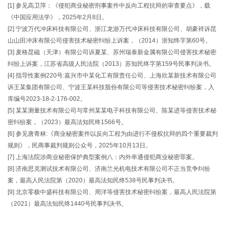
[1] 参见高卫萍：《侵犯商业秘密刑事案件中反向工程抗辩的审查要点》，载
《中国应用法学》，2025年2月8日。
[2] 宁波万代冲床科技有限公司、浙江龙游万代冲床科技有限公司、胡豪祥诉昆
山山田冲床有限公司侵害技术秘密纠纷上诉案，（2014）浙知终字第60号。
[3] 麦格昆磁（天津）有限公司诉夏某、苏州瑞泰新金属有限公司侵害技术秘密
纠纷上诉案，江苏省高级人民法院（2013）苏知民终字第159号民事判决书。
[4] 指导性案例220号:嘉兴市中某化工有限责任公司、上海欣某新技术有限公司
诉王某集团有限公司、宁波王某科技股份有限公司等侵害技术秘密纠纷案，入
库编号2023-18-2-176-002。
[5] 某某测量技术有限公司与常州某某电子科技有限公司、陈某进等侵害技术秘
密纠纷案，（2023）最高法知民终1566号。
[6] 参见唐青林:《商业秘密案件以反向工程为由进行不侵权抗辩的四个重要裁判
规则》，民商事裁判规则公众号，2025年10月13日。
[7] 上海法院涉商业秘密保护典型案例八：内外串通侵犯商业秘密罪案。
[8] 济南思克测试技术有限公司、济南兰光机电技术有限公司不正当竞争纠纷
案，最高人民法院第（2020）最高法知民终538号民事判决书。
[9] 北京零极中盛科技有限公司、周洋等侵害技术秘密纠纷案，最高人民法院第
（2021）最高法知民终1440号民事判决书。