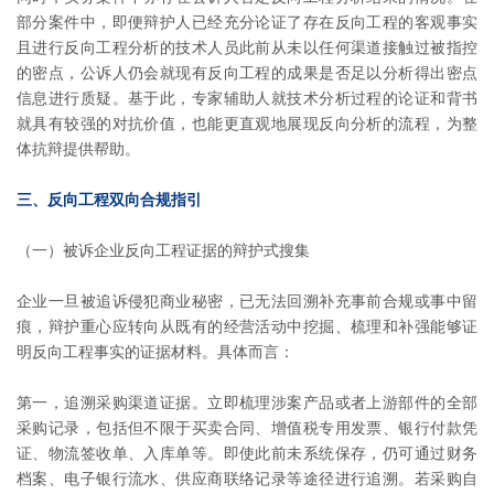
部分案件中，即便辩护人已经充分论证了存在反向工程的客观事实
且进行反向工程分析的技术人员此前从未以任何渠道接触过被指控
的密点，公诉人仍会就现有反向工程的成果是否足以分析得出密点
信息进行质疑。基于此，专家辅助人就技术分析过程的论证和背书
就具有较强的对抗价值，也能更直观地展现反向分析的流程，为整
体抗辩提供帮助。
三、反向工程双向合规指引
（一）被诉企业反向工程证据的辩护式搜集
企业一旦被追诉侵犯商业秘密，已无法回溯补充事前合规或事中留
痕，辩护重心应转向从既有的经营活动中挖掘、梳理和补强能够证
明反向工程事实的证据材料。具体而言：
第一，追溯采购渠道证据。立即梳理涉案产品或者上游部件的全部
采购记录，包括但不限于买卖合同、增值税专用发票、银行付款凭
证、物流签收单、入库单等。即使此前未系统保存，仍可通过财务
档案、电子银行流水、供应商联络记录等途径进行追溯。若采购自