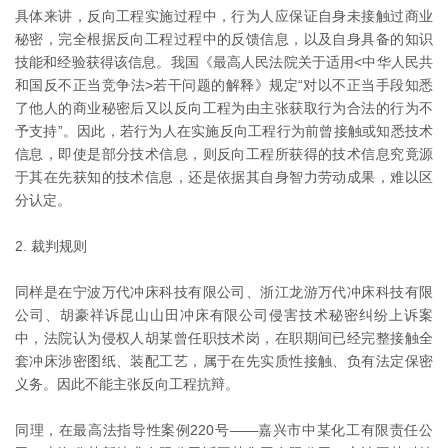
具体来讲，反向工程实施过程中，行为人应保证自身未接触过商业
秘密，完全根据反向工程过程中的反馈信息，以及自身具备的知识
技能和经验获得该信息。我国《最高人民法院关于适用<中华人民共
和国反不正当竞争法>若干问题的解释》规定“对以不正当手段知悉
了他人的商业秘密后又以反向工程为由主张获取行为合法的行为不
予支持”。因此，若行为人在实施反向工程行为前曾接触或知悉技术
信息，即使是部分技术信息，则反向工程所获得的技术信息究竟源
于其在先获知的技术信息，还是依据其自身智力劳动成果，难以区
分认定。
2. 裁判规则
同样是在宁波万代冲床科技有限公司、浙江龙游万代冲床科技有限
公司、胡豪祥诉昆山山田冲床有限公司侵害技术秘密纠纷上诉案
中，法院认为侵权人胡某曾任职技术岗，在职期间已经完整接触全
套冲床涉密图纸、装配工艺，属于在先实质性接触、负有法定保密
义务。因此不能主张反向工程抗辩。
同理，在最高法指导性案例220号——嘉兴市中某化工有限责任公