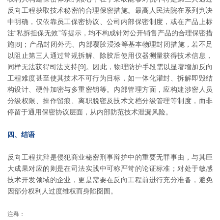
反向工程获取技术秘密的合理保密措施。最高人民法院在系列判决
中明确，仅依靠员工保密协议、公司内部保密制度，或在产品上标
注“私拆担保无效”等提示，均不构成针对公开销售产品的合理保密措
施[8]；产品封闭外壳、内部覆胶浸漆等基本物理封闭措施，若不足
以阻止第三人通过常规拆解、除胶后使用仪器测量获得技术信息，
同样无法获得司法支持[9]。因此，物理防护手段需以显著增加反向
工程难度甚至使其技术不可行为目标，如一体化灌封、拆解即毁结
构设计、硬件加密与多重密钥等。内部管理方面，应构建涉密人员
分级权限、操作留痕、离职脱密及技术文档分级管理等制度，而非
停留于通用保密协议层面，从内部防范技术泄漏风险。
四、结语
反向工程抗辩是侵犯商业秘密刑事辩护中的重要无罪事由，与其巨
大成果对应的则是在司法实践中可称严苛的论证标准；对处于敏感
技术开发领域的企业，更是需要在反向工程前进行充分准备，避免
因部分权利人过度维权而身陷囹圄。
注释：