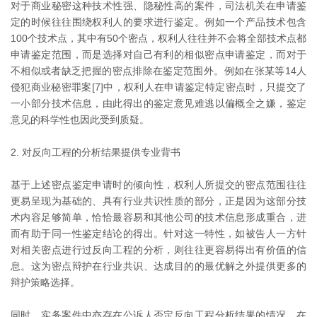
对于商业秘密这种技术性强、隐秘性高的案件，司法机关在申请鉴
定的时候往往围绕权利人的要求进行鉴定。例如一个产品技术包含
100个技术点，其中有50个密点，权利人往往并不会将全部技术点都
申请鉴定范围，而是选择对自己有利的相似密点申请鉴定，而对于
不相似或者缺乏把握的密点排除在鉴定范围外。例如在张某等14人
侵犯商业秘密罪案[7]中，权利人在申请鉴定特定密点时，只提交了
一小部分技术信息，由此得出的鉴定意见难逃以偏概全之嫌，鉴定
意见的科学性也因此受到质疑。
2. 对反向工程的分析结果提供专业背书
基于上述密点鉴定申请时的倾向性，权利人所提交的密点范围往往
更易呈现为基础的、具有行业共识性质的部分，正是因为这部分技
术内容足够简单，恰恰最容易和其他公司的技术信息形成重合，进
而有助于同一性鉴定结论的得出。针对这一特性，如被告人一方针
对相关密点进行过反向工程的分析，则往往更容易得出有价值的信
息。这为密点辩护在行业共识、达成目的的最优解之外提供更多的
辩护策略选择。
同时，实务案件中亦存在公诉人否定反向工程分析结果的情况。在