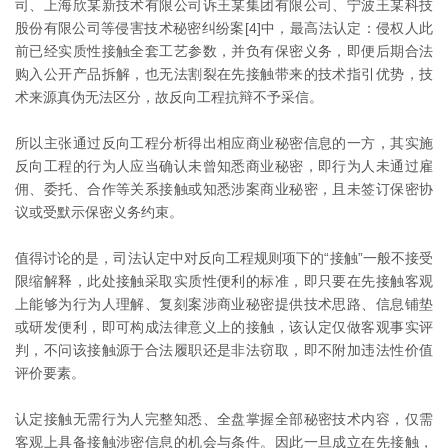
司、上海欣某新技术有限公司诉王某集团有限公司、宁波王某科技
股份有限公司等侵害技术秘密纠纷案[4]中，最高法认定：侵权人此
前已经实质性接触全套工艺参数，并负有保密义务，即便后期合法
购入公开产品拆解，也无法割裂在先接触带来的技术指引优势，技
术来源真伪无法区分，故反向工程抗辩不予采信。
所以主张通过反向工程分析得出相应商业秘密信息的一方，其实施
反向工程的行为人应当确认未曾知悉商业秘密，即行为人未通过雇
佣、委托、合作等关系接触或知悉涉案商业秘密，且未签订保密协
议或受默示保密义务约束。
值得讨论的是，司法认定中对反向工程规则项下的“接触”一般不接受
限缩解释，此处接触采取实质性便利的标准，即只要在先接触客观
上能够为行为人理解、复刻案涉商业秘密提供技术思路、信息铺垫
或研发便利，即可构成法律意义上的接触，该认定仅做客观事实评
判，不问该接触源于合法履职还是非法窃取，即不附加违法性价值
评价要素。
认定接触无需行为人完整知悉、全盘掌握全部秘密技术内容，仅需
客观上具备接触涉密信息的机会与条件。因此一旦成立在先接触，