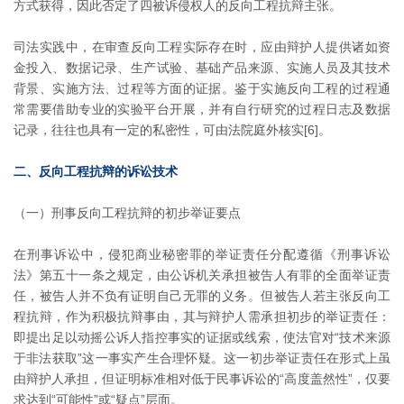
方式获得，因此否定了四被诉侵权人的反向工程抗辩主张。
司法实践中，在审查反向工程实际存在时，应由辩护人提供诸如资
金投入、数据记录、生产试验、基础产品来源、实施人员及其技术
背景、实施方法、过程等方面的证据。鉴于实施反向工程的过程通
常需要借助专业的实验平台开展，并有自行研究的过程日志及数据
记录，往往也具有一定的私密性，可由法院庭外核实[6]。
二、反向工程抗辩的诉讼技术
（一）刑事反向工程抗辩的初步举证要点
在刑事诉讼中，侵犯商业秘密罪的举证责任分配遵循《刑事诉讼
法》第五十一条之规定，由公诉机关承担被告人有罪的全面举证责
任，被告人并不负有证明自己无罪的义务。但被告人若主张反向工
程抗辩，作为积极抗辩事由，其与辩护人需承担初步的举证责任：
即提出足以动摇公诉人指控事实的证据或线索，使法官对“技术来源
于非法获取”这一事实产生合理怀疑。这一初步举证责任在形式上虽
由辩护人承担，但证明标准相对低于民事诉讼的“高度盖然性”，仅要
求达到“可能性”或“疑点”层面。