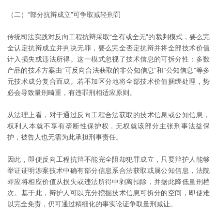
（二）“部分抗辩成立”可争取减轻刑罚
传统司法实践对反向工程抗辩采取“全有或全无”的裁判模式，要么完
全认定抗辩成立并判决无罪，要么完全否定抗辩并将全部技术价值
计入损失或违法所得。这一模式忽视了技术信息的可拆分性：多数
产品的技术方案由“可反向合法获取的非公知信息”和“公知信息”等多
元技术成分复合而成。若不加区分地将全部技术价值捆绑处理，势
必会导致量刑畸重，有违罪刑相适应原则。
从法理上看，对于通过反向工程合法获取的技术信息或公知信息，
权利人本就不享有垄断性保护权，无权就该部分主张刑事法益保
护，被告人也无需为此承担刑事责任。
因此，即便反向工程抗辩不能完全阻却犯罪成立，只要辩护人能够
举证证明涉案技术中确有部分信息系合法获取或属公知信息，法院
即应将相应价值从损失或违法所得中剥离扣除，并据此降低量刑档
次。基于此，辩护人可以充分挖掘技术信息可拆分的空间，即使难
以完全免责，仍可通过精细化的事实论证争取量刑减让。