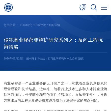
中文
您的位置 ：
环球研究
/
环球评论
/ 新闻详情
English
侵犯商业秘密罪辩护研究系列之：反向工程抗
日本語
辩策略
2026年06月25日
戴书晖 | 冯佳成（实习生李鹤鸣对本文亦有贡献）
商业秘密是一个企业重要的无形资产之一，承载着企业长期积累的
经营经验和技术结晶。近年来，随着行业技术进步和人才跨企业流
动不断加快，侵犯商业秘密的案件持续增加。在这些案件中，被诉
方主张反向工程免责是否成立逐渐成为了法庭争议的焦点问题。