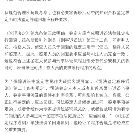
从规范合理性角度考察，也有必要将诉讼活动中的知识产权鉴定界
定为司法鉴定并适用相应程序要求。
《管理决定》第九条第三款明确，鉴定人应当依照诉讼法律规定实
行回避，该条所援引的则是《刑事诉讼法》第三十二条，即审判人
员、检察人员、侦查人员关于回避的规定适用于书记员、翻译人员
和鉴定人。据此，鉴定人员的回避要求应当与司法人员完全一致，
这也符合上述鉴定人员参与刑事诉讼流程且部分替代公安机关的职
能时，应当按照司法工作人员的要求履行程序的观点。
为了保障诉讼中鉴定意见作为证据客观可靠，《司法鉴定程序通
则》第二十条则规定，“司法鉴定人本人或者其近亲属与诉讼当事
人、鉴定事项涉及的案件有利害关系，可能影响其独立、客观、公
正进行鉴定的，应当回避。司法鉴定人曾经参加过同一鉴定事项鉴
定的，或者曾经作为专家提供过咨询意见的，或者曾被聘请为有专
门知识的人参与过同一鉴定事项法庭质证的，应当回避。” 《司法鉴
定程序通则》单独强调了回避原则，也论证了程序合规是结论成立
的重要前提。