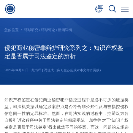
中文
您的位置 ：
环球研究
/
环球评论
/ 新闻详情
English
侵犯商业秘密罪辩护研究系列之：知识产权鉴
日本語
定是否属于司法鉴定的辨析
2026年04月16日
戴书晖 | 冯佳成（实习生苏扬成对本文亦有贡献）
知识产权鉴定在侵犯商业秘密犯罪指控过程中是必不可少的证据类
型，司法机关据以确定涉案密点是否符合非公知性及与被指控侵权
信息同一性的定罪标准。然而，在司法实践的过程中，控辩双方各
自援引诉讼程序中关于司法鉴定的相应规范，却往往对于“知识产权
鉴定是否属于司法鉴定”得出截然不同的答案。而这一问题的立场选