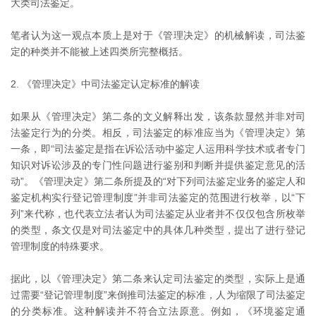
大类司法鉴定。
笔者认为这一观点本质上是对于《管理决定》的机械解读，司法鉴
定的种类并不能被上述四类所完整概括。
2. 《管理决定》中司法鉴定认定标准的解读
如果从《管理决定》第二条的文义解释出发，该条款显然并非对司
法鉴定行为的分类。相反，司法鉴定的标准应当为《管理决定》第
一条，即“司法鉴定是指在诉讼活动中鉴定人运用科学技术或者专门
知识对诉讼涉及的专门性问题进行鉴别和判断并提供鉴定意见的活
动”。《管理决定》第二条所提及的“对下列司法鉴定业务的鉴定人和
鉴定机构实行登记管理制度”并非司法鉴定的范围进行枚举，以“下
列”来代称，也代表立法者认为司法鉴定从业者并不仅仅包含所枚举
的类型，条文仅是对司法鉴定中的具体几种类型，提出了进行登记
管理制度的特殊要求。
据此，以《管理决定》第二条来认定司法鉴定的类型，实际上是通
过需要“登记管理制度”来倒推司法鉴定的标准，人为缩限了司法鉴定
的分类标准。这种解读并不符合立法原意。例如，《环境鉴定通