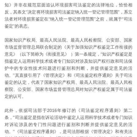
知》并非在规范层面追认环境损害司法鉴定的法律地位，恰恰相
反，其条文“决定将环境损害司法鉴定纳入统一登记管理范围”，系立
法者对环境损害鉴定在“纳入统一登记管理范围”之前，就属于“司法
鉴定”的表态。
国家知识产权局、最高人民法院、最高人民检察院、公安部、国家
市场监督管理总局联合制定的《关于加强知识产权鉴定工作衔接的
意见》（以下简称为《衔接意见》 ）第一条规定，“知识产权鉴定是
指鉴定人运用科学技术或者专门知识对涉及知识产权行政和司法保
护中的专业性技术问题进行鉴别和判断，并提供鉴定意见的活
动。”其直接引用了《管理决定》和《司法鉴定程序通则》关于司法
鉴定的认定，代表了国家知识产权局、最高人民法院、最高人民检
察院、公安部、国家市场监督管理总局对知识产权鉴定属于司法鉴
定的认可。
此外，依据司法部于2016年修订的《司法鉴定程序通则》第二
条，“司法鉴定是指在诉讼活动中鉴定人运用科学技术或者专门知识
对诉讼涉及的专门性问题进行鉴别和判断并提供鉴定意见的活
动。”《司法鉴定程序通则》，是司法部根据《管理决定》和有关法