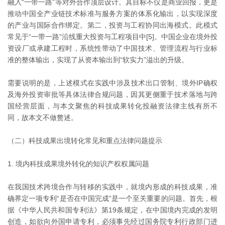
融入“一带一路”等对外合作顶层设计。其目标不仅是商业回报，更是
推动中国全产业链技术标准与服务方案的体系化输出，以实现深度
的产业与国际合作绑定。第二，投资与工程协同出海模式。此模式
常见于“一带一路”沿线重大投资与工程项目中[5]。中国企业在境外投
资设厂或承建工程时，系统性带动了中国技术、管理流程与行业标
准的整体输出，实现了从资本输出到“软实力”溢出的升级。
需要说明的是，上述模式在实践中涉及技术出口管制、境外IP确权
及海外投资审批等具体法律合规问题，因其更侧重于技术落地与跨
国经营层面，与本文聚焦的科技成果转化投融资法律主线有所不
同，故本文不做赘述。
（二）科技成果出境转化常见和重点法律问题提示
1. 境内科技成果境外转化的知识产权权属问题
在我国技术跨境合作与转移的实践中，就境内形成的科技成果，准
确界定一项专利“是否在中国完成”是一个至关重要的问题。首先，根
据《中华人民共和国专利法》第19条规定，在中国境内完成的发明
创造，如欲向外国申请专利，必须事先经过国务院专利行政部门进