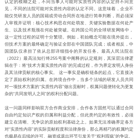
认定的模糊之处，不同当事人可能对实质性内容的认定持不同意
见，不同的法院可能对实质性内容的认定不同。这意味着，企业不
能仅凭研发人员的国籍或劳动合同所在地进行简单判断，而必须深
入审视并证明：核心技术构思在何处萌发、关键实验数据在何处产
生、以及技术瓶颈在何处被突破。在跨国公司的全球研发网络中，
这一定性过程的证明十分繁琐。例如，初始概念可能在境外提出，
但技术方案的最终确定与验证全部在中国团队完成；或者相反，中
国团队仅承担了依从总部详细指令的开发任务。最高人民法院在
（2022）最高法知行终255号案中阐释的认定规则，其深层法律逻
辑在于：将“技术方案实质性内容”的完成过程，作为界定发明人身份
及其法律贡献的核心事实。 这一事实是确权链条的起点，它直接决
定了原始权利的归属。在跨境合作中，当多个法域的研发人员共同
对一项技术方案的“实质性内容”做出贡献时，权属问题便转化为更复
杂的“共同发明人之间”的权利分配问题。
这一问题同样影响双方合作商业安排，合作各方固然可以通过合同
自由约定知识产权的归属和利益分配，但此类约定的有效性，必须
建立在清晰、无争议的原始权利基础之上。如果无法准确界定各方
对“实质性内容”的实际贡献程度和法律身份，那么再精巧的权属约定
也极易在后续的许可、融资或退出环节引发关于“权利瑕疵”的争议。