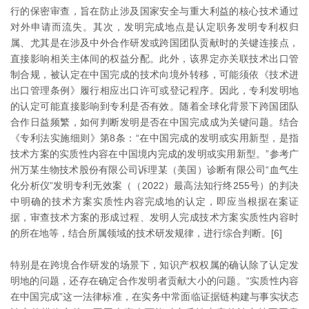
行的保密审查，旨在防止涉及国家安全与重大利益的核心技术通过
对外申请而流失。其次，发明完成地点是认定职务发明专利权归
属、尤其是在涉及中外合作研发或跨国团队贡献时的关键连接点，
直接影响相关主体间的权益分配。此外，该界定亦关联技术出口管
制合规，被认定在中国完成的技术向境外转移，可能须依《技术进
出口管理条例》履行相应出口许可或登记程序。因此，专利发明地
的认定可能直接影响到专利是否有效。随着全球化背景下跨国团队
合作日益频繁，如何判断发明是否在中国完成成为关键问题。结合
《专利法实施细则》第8条：“在中国完成的发明或实用新型，是指
技术方案的实质性内容在中国境内完成的发明或实用新型。”参考广
州万某生物技术股份有限公司诉理某（美国）诊断有限公司“血气生
化分析仪”发明专利无效案（（2022）最高法知行终255号）的判决
中明确的技术方案实质性内容完成地的认定，即应当根据在案证
据，审查技术方案的形成过程、发明人完成技术方案实质性内容时
的所在地等，结合所属领域的技术研发规律，进行综合判断。[6]
特别是在跨境合作研发的场景下，知识产权权属的确认除了认定发
明地的问题，还存在确定合作发明者贡献大小的问题。“实质性内容
在中国完成”这一法律标准，在实务中常面临证据链构建与事实状态