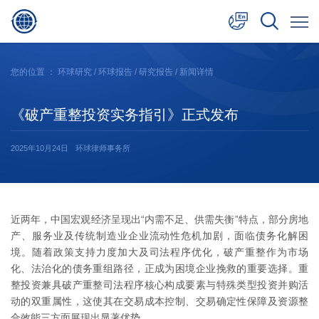
中文
您的位置 ：
环球研究
/
环球报告
/
研究报告
/ 新闻详情
English
《破产重整投资实务指引》正式发布
日本語
2025年10月24日
环球律师事务所
近两年，中国宏观经济呈现出“内需不足、供需失衡”特点，部分房地
产、服务业及传统制造业企业流动性危机加剧，面临债务化解困
境。随着政策支持力度加大及司法程序优化，破产重整作为市场
化、法治化的债务重组路径，正成为困境企业挽救的重要选择。重
整投资兼具破产重整司法程序核心构成要素与特殊类型投资并购活
动的双重属性，这使其在交易成本控制、交易确定性保障及资源整
合效能三方面展现出显著优势。