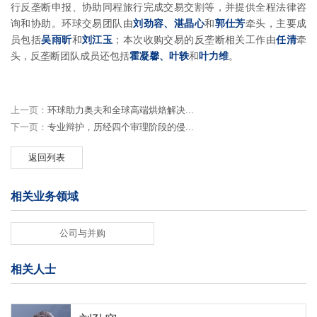
行反垄断申报、协助同程旅行完成交易交割等，并提供全程法律咨
询和协助。环球交易团队由
刘劲容、湛晶心
和
郭仕芳
牵头，主要成
员包括
吴雨昕
和
刘江玉
；本次收购交易的反垄断相关工作由
任清
牵
头，反垄断团队成员还包括
霍凝馨、叶轶
和
叶力维
。
上一页：
环球助力奥夫和全球高端烘焙解决...
下一页：
专业辩护，历经四个审理阶段的侵...
返回列表
相关业务领域
公司与并购
相关人士