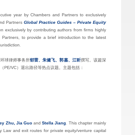
ecutive year by Chambers and Partners to exclusively
and Partners
Global Practice Guides – Private Equity
n exclusively by contributing authors from firms highly
artners, to provide a brief introduction to the latest
urisdiction.
由环球律师事务所
郁雷、朱健飞、郭嘉、江昕
撰写。该篇深
（PE/VC）退出路径等热点议题。主题包括：
rey Zhu, Jia Guo
and
Stella Jiang
. This chapter mainly
aw and exit routes for private equity/venture capital