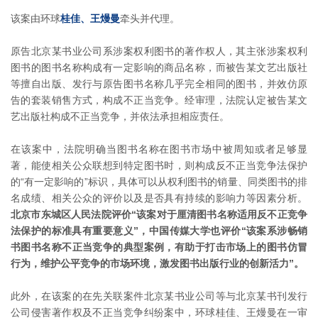
该案由环球
桂佳、王熳曼
牵头并代理。
原告北京某书业公司系涉案权利图书的著作权人，其主张涉案权利
图书的图书名称构成有一定影响的商品名称，而被告某文艺出版社
等擅自出版、发行与原告图书名称几乎完全相同的图书，并效仿原
告的套装销售方式，构成不正当竞争。经审理，法院认定被告某文
艺出版社构成不正当竞争，并依法承担相应责任。
在该案中，法院明确当图书名称在图书市场中被周知或者足够显
著，能使相关公众联想到特定图书时，则构成反不正当竞争法保护
的“有一定影响的”标识，具体可以从权利图书的销量、同类图书的排
名成绩、相关公众的评价以及是否具有持续的影响力等因素分析。
北京市东城区人民法院评价“该案对于厘清图书名称适用反不正竞争
法保护的标准具有重要意义”，中国传媒大学也评价“该案系涉畅销
书图书名称不正当竞争的典型案例，有助于打击市场上的图书仿冒
行为，维护公平竞争的市场环境，激发图书出版行业的创新活力”。
此外，在该案的在先关联案件北京某书业公司等与北京某书刊发行
公司侵害著作权及不正当竞争纠纷案中，环球桂佳、王熳曼在一审