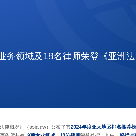
9项业务领域及18名律师荣登《亚洲法
法律概况》（asialaw）公布了其
2024年度亚太地区排名推荐
师事务所共有
19项专业领域、18位律师
荣誉登榜。其中，
银行与