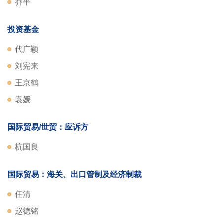
乔平
投资基金
代广颖
刘宪来
王京鹤
袁媛
国际贸易/世贸：应诉方
杭国良
国际贸易：海关、出口管制及经济制裁
任清
赵德铭