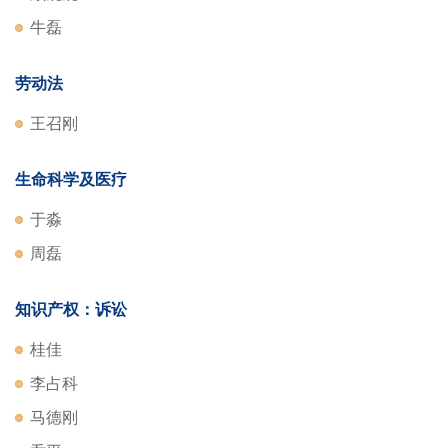
牛磊
劳动法
王召刚
生命科学及医疗
于淼
周磊
知识产权：诉讼
桂佳
李占科
马德刚