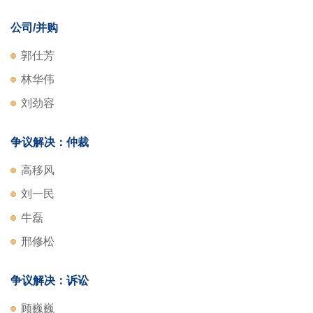
公司/并购
郭仕芳
林华伟
刘劲容
争议解决：仲裁
高移风
刘一民
牛磊
邢修松
争议解决：诉讼
顾巍巍