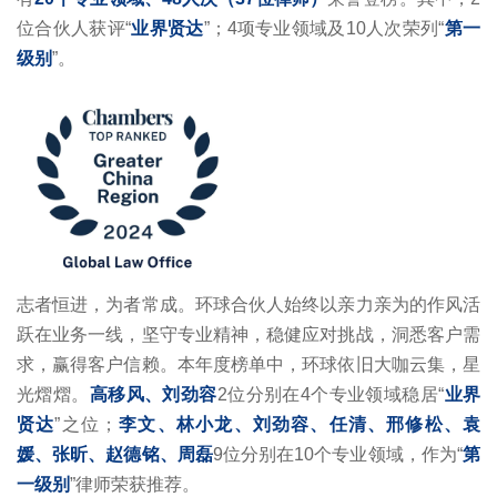
位合伙人获评“
业界贤达
”；4项专业领域及10人次荣列“
第一
级别
”。
志者恒进，为者常成。环球合伙人始终以亲力亲为的作风活
跃在业务一线，坚守专业精神，稳健应对挑战，洞悉客户需
求，赢得客户信赖。本年度榜单中，环球依旧大咖云集，星
光熠熠。
高移风、刘劲容
2位分别在4个专业领域稳居“
业界
贤达
”之位；
李文、林小龙、刘劲容、任清、邢修松、袁
媛、张昕、赵德铭、周磊
9位分别在10个专业领域，作为“
第
一级别
”律师荣获推荐。