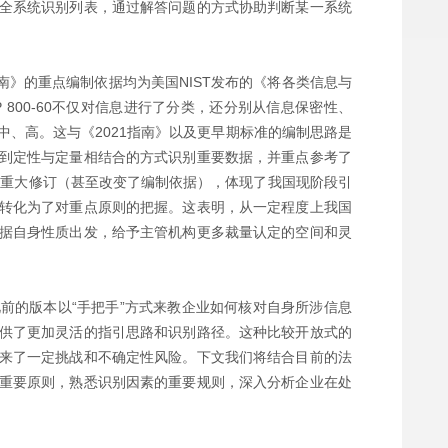
全系统识别列表，通过解答问题的方式协助判断某一系统
南》的重点编制依据均为美国NIST发布的《将各类信息与
SP 800-60不仅对信息进行了分类，还分别从信息保密性、
、高。这与《2021指南》以及更早期标准的编制思路是
到定性与定量相结合的方式识别重要数据，并重点参考了
指南》的重大修订（甚至改变了编制依据），体现了我国现阶段引
转化为了对重点原则的把握。这表明，从一定程度上我国
据自身性质出发，给予主管机构更多裁量认定的空间和灵
前的版本以“手把手”方式来教企业如何核对自身所涉信息
供了更加灵活的指引思路和识别路径。这种比较开放式的
来了一定挑战和不确定性风险。下文我们将结合目前的法
重要原则，熟悉识别因素的重要规则，深入分析企业在处