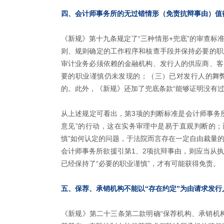
四、会计师事务所的无过错情形（免责抗辩事由）值
《新规》第十九条规定了“三种情形+兜底”的审查标
则、规则确定的工作程序和核查手段并保持必要的职
审计业务必须依赖的金融机构、发行人的供应商、客
要的职业谨慎仍未发现的；（三）已对发行人的舞
的。此外，《新规》还加了兜底条款“能够证明没有过
从上述规定可看出，第3项的判断标准是会计师事务
意见”的行动，这在实务审理中是易于直观判断的；
慎”如何认定的问题，于法院而言存在一定自由裁量
会计师事务所欲援引第1、2项抗辩事由，则应当从
已经保持了“必要的职业谨慎”，才有可能获得免责。
五、保荐、承销机构不能以“存在约定”为由请求发行
《新规》第二十三条第二款明确“保荐机构、承销机