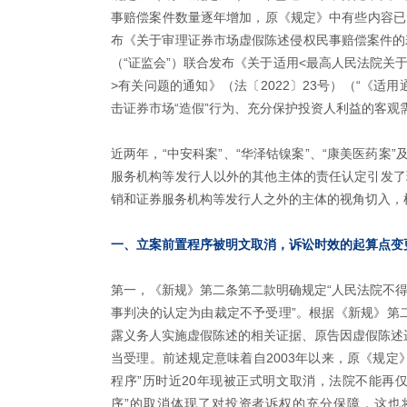
事赔偿案件数量逐年增加，原《规定》中有些内容已无
布《关于审理证券市场虚假陈述侵权民事赔偿案件的若
（“证监会”）联合发布《关于适用<最高人民法院关
>有关问题的通知》（法〔2022〕23号）（“《适
击证券市场“造假”行为、充分保护投资人利益的客观
近两年，“中安科案”、“华泽钴镍案”、“康美医药案
服务机构等发行人以外的其他主体的责任认定引发了
销和证券服务机构等发行人之外的主体的视角切入，
一、立案前置程序被明文取消，诉讼时效的起算点变
第一，《新规》第二条第二款明确规定“人民法院不
事判决的认定为由裁定不予受理”。根据《新规》第
露义务人实施虚假陈述的相关证据、原告因虚假陈述
当受理。前述规定意味着自2003年以来，原《规定
程序”历时近20年现被正式明文取消，法院不能再仅
序”的取消体现了对投资者诉权的充分保障，这也