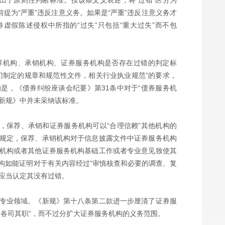
出了原则性判断标准。按该条文义表述，将“过错”区分为
提为“严重”违反注意义务。如果是“严重”违反注意义务才
虚假陈述侵权中所指的“过失”只包括“重大过失”而不包
荐机构、承销机构、证券服务机构是否存在过错的判定标
门制定的规章和规范性文件，相关行业执业规范”的要求，
是，《债券纠纷座谈会纪要》第31条中对于“债券服务机
《新规》中并未采纳该标准。
，保荐、承销和证券服务机构可以“合理信赖”其他机构的
规定，保荐、承销机构对于信息披露文件中证券服务机构
机构或者其他证券服务机构基础工作或者专业意见致使其
构如能证明对于有关内容经过“审慎核查和必要的调查、复
院应当认定其没有过错。
专业领域。《新规》第十八条第二款进一步厘清了证券服
“各司其职”，而不过分扩大证券服务机构的义务范围。