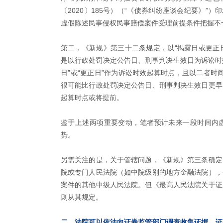
〔2020〕185号）（“《债券纠纷座谈会纪要》”
虚假陈述民事侵权民事赔偿案件受理前提条件把握不
第二，《新规》第三十二条规定，以“揭露日或更正日
是以行政处罚决定公告日、刑事判决生效日为诉讼时效
日”或“更正日”作为诉讼时效起算时点，且以二者时间
很可能比行政处罚决定公告日、刑事判决生效日更早
起算时点或将提前。
鉴于上述两项重要变动，笔者预计未来一段时间内
势。
另需关注的是，关于管辖问题，《新规》第三条确定
院或专门人民法院（如中院级别的地方金融法院），
案件的其他中级人民法院。但《最高人民法院关于证
则从其规定。
二、法院可以依法向证券监管部门调查收集证据，证