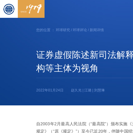
您的位置 ：
环球研究
/
环球评论
/ 新闻详情
证券虚假陈述新司法解
构等主体为视角
2022年01月24日
赵久光 | 江璐 | 刘慧琳
自2003年2月最高人民法院（“最高院”）颁布实
规定》（“原《规定》”）至今已近20年，伴随中国