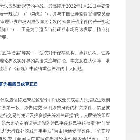
法应对新形势的挑战。最高院于2022年1月21日重磅发
干规定》（“《新规》”)，并与中国证券监督管理委员会
于审理证券市场因虚假陈述引发的民事赔偿案件的若干规定
用通知》”），正是为了适应当前证券市场高速发展、精准打
需要。
”及“五洋债案”等案中，法院对于保荐机构、承销机构、证券
理论界及实务界的高度关注与讨论。本文意在从保荐、承
梳理了《新规》中值得重点关注的十大问题。
更为揭露日或更正日
得仅以虚假陈述未经监管部门行政处罚或者人民法院生效刑
二条第一款，原告提交“证明原告身份的相关文件、信息披
进行交易的凭证及投资损失等相关证据”的，人民法院即应
》第六条确定的证券虚假陈述民事侵权民事赔偿案件“前置
以“无行政处罚或刑事判决”为由拒绝受理案件。“前置程
将改变《全国法院审理债券纠纷案件座谈会纪要》（法