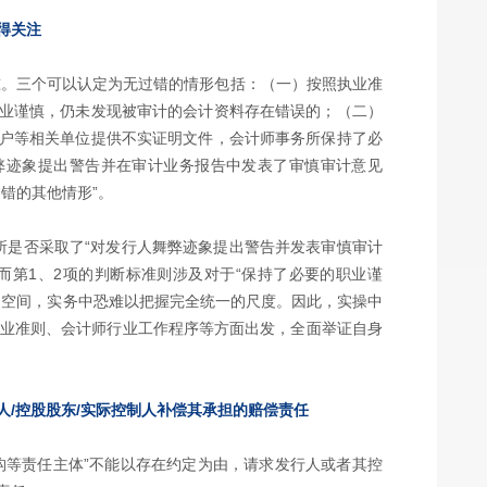
得关注
准。三个可以认定为无过错的情形包括：（一）按照执业准
业谨慎，仍未发现被审计的会计资料存在错误的；（二）
户等相关单位提供不实证明文件，会计师事务所保持了必
弊迹象提出警告并在审计业务报告中发表了审慎审计意见
错的其他情形”。
所是否采取了“对发行人舞弊迹象提出警告并发表审慎审计
而第1、2项的判断标准则涉及对于“保持了必要的职业谨
的空间，实务中恐难以把握完全统一的尺度。因此，实操中
执业准则、会计师行业工作程序等方面出发，全面举证自身
人/控股股东/实际控制人补偿其承担的赔偿责任
构等责任主体”不能以存在约定为由，请求发行人或者其控