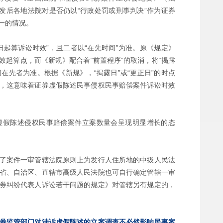
）印发后各地法院对是否仍以“行政处罚或刑事判决”作为证券
一的情况。
起算诉讼时效”，且二者以“在先时间”为准。原《规定》
起算点，而《新规》配合着“前置程序”的取消，将“揭露
在先者为准。根据《新规》，“揭露日”或“更正日”的时点
，这意味着证券虚假陈述民事侵权民事赔偿案件诉讼时效
虚假陈述侵权民事赔偿案件立案数量会呈现明显增长的态
了案件一审管辖法院原则上为发行人住所地的中级人民法
省、自治区、直辖市高级人民法院也可自行确定管辖一审
券纠纷代表人诉讼若干问题的规定》对管辖另有规定的，
券监管部门对涉诉虚假陈述的立案调查不必然影响民事案