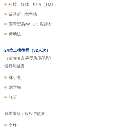
科技、媒体、电信（TMT）
反垄断与竞争法
国际贸易/WTO：应诉方
劳动法
24位上榜律师（32人次）
（按姓名首字母为序排列）
银行与融资
林小龙
刘学梅
张昕
资本市场：股权与债券
李琤