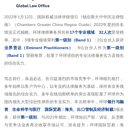
2022年1月12日，国际权威法律评级指引《钱伯斯大中华区法律指
南》（Chambers Greater China Region Guide）2022年度的排名
情况正式揭晓。环球律师事务所共有
17个专业领域
、
32人次
荣登榜
单。其中，3项专业领域荣列
第一级别（Band 1）
；2位合伙人获评
业界贤达（Eminent Practitioners）
，8位合伙人作为
第一级别
（Band 1）
荣获推荐，彰显了环球强劲的专业法律服务实力及领先
的综合实力。
笃志前行，虽远必达。在日益激烈的市场竞争中，环球稳扎稳打，
多年始终以客户为中心，以专业的法律服务为基础，保持各业务领
域领先的综合实力。多年在钱伯斯榜单的突出表现彰显了环球作为
国内领先大型综合性律所的专业实力。本次榜单中，环球
银行与融
资
、
生命科学与医疗
、
国际贸易：海关、出口管制及经济制裁
3项业
务，获评
第一级别
。与2021年相比，环球知识产权：诉讼、反垄断
与竞争法业务再次收获市场认可，排名提升；环球国际贸易：海