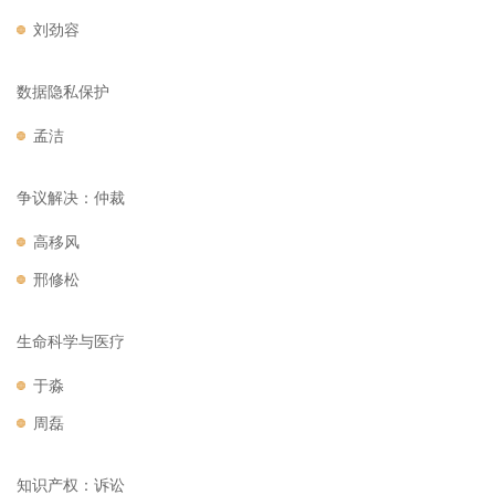
刘劲容
数据隐私保护
孟洁
争议解决：仲裁
高移风
邢修松
生命科学与医疗
于淼
周磊
知识产权：诉讼