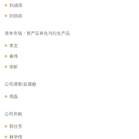
刘成伟
刘劲容
资本市场：资产证券化与衍生产品
李文
秦伟
张昕
公司调查/反腐败
周磊
公司并购
郭仕芳
林华伟