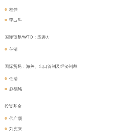
桂佳
李占科
国际贸易/WTO：应诉方
任清
国际贸易：海关、出口管制及经济制裁
任清
赵德铭
投资基金
代广颖
刘宪来