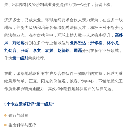
关、出口管制及经济制裁业务更是作为“第一级别”，新晋上榜。
济济多士，乃成大业。环球始终要求合伙人亲力亲为，在业务一线
耕耘，并努力吸纳和培养各领域优秀法律人才，积极应对不断变化
的法律业态。在本次榜单中，环球上榜人数与人次稳步提升，
高移
风
、
刘劲容
分别在多个专业领域位列
业界贤达
；
邢修松
、
林小龙
、
刘劲容
、
张昕
、
李文
、
袁媛
、
赵德铭
、
周磊
分别在多个业务领域，
作为
第一级别
荣获推荐。
在此，诚挚地感谢所有客户及合作伙伴一如既往的支持，环球将继
续秉承简单、正直、阳光的价值观，以客户为中心，不懈地优化工
作质量和协调沟通能力，高效和创造性地解决客户的法律问题。
3个专业领域获评“第一级别”
银行与融资
生命科学与医疗