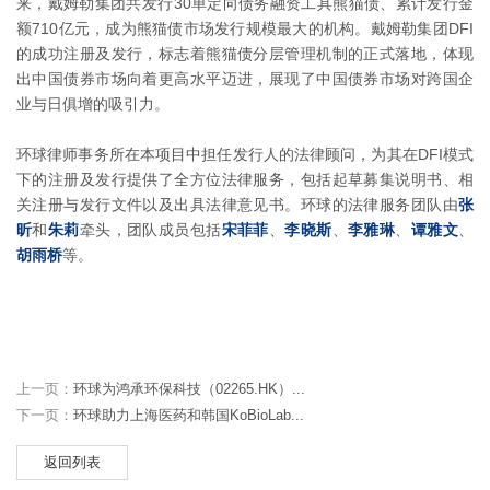
来，戴姆勒集团共发行30单定向债务融资工具熊猫债、累计发行金
额710亿元，成为熊猫债市场发行规模最大的机构。戴姆勒集团DFI
的成功注册及发行，标志着熊猫债分层管理机制的正式落地，体现
出中国债券市场向着更高水平迈进，展现了中国债券市场对跨国企
业与日俱增的吸引力。
环球律师事务所在本项目中担任发行人的法律顾问，为其在DFI模式
下的注册及发行提供了全方位法律服务，包括起草募集说明书、相
关注册与发行文件以及出具法律意见书。环球的法律服务团队由
张
昕
和
朱莉
牵头，团队成员包括
宋菲菲
、
李晓斯
、
李雅琳
、
谭雅文
、
胡雨桥
等。
上一页：
环球为鸿承环保科技（02265.HK）...
下一页：
环球助力上海医药和韩国KoBioLab...
返回列表