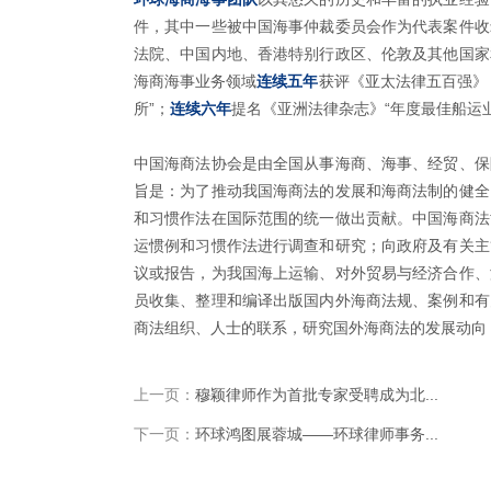
件，其中一些被中国海事仲裁委员会作为代表案件收
法院、中国内地、香港特别行政区、伦敦及其他国家
海商海事业务领域
连续五年
获评《亚太法律五百强》《
所”；
连续六年
提名《亚洲法律杂志》“年度最佳船运
中国海商法协会是由全国从事海商、海事、经贸、保
旨是：为了推动我国海商法的发展和海商法制的健全
和习惯作法在国际范围的统一做出贡献。中国海商法
运惯例和习惯作法进行调查和研究；向政府及有关主
议或报告，为我国海上运输、对外贸易与经济合作、
员收集、整理和编译出版国内外海商法规、案例和有
商法组织、人士的联系，研究国外海商法的发展动向
上一页：
穆颖律师作为首批专家受聘成为北...
下一页：
环球鸿图展蓉城——环球律师事务...