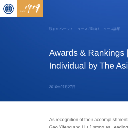
現在のページ：
ニュース
/
動向
/ ニュース詳細
Awards & Rankings |
Individual by The As
2010年07月27日
As recognition of their accomplishment
Gao Yifeng and Liu Jinrong as Leading I