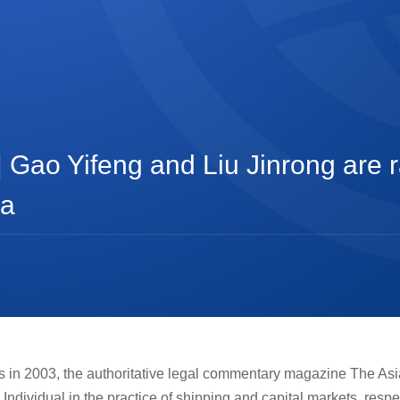
 Gao Yifeng and Liu Jinrong are 
ia
s in 2003, the authoritative legal commentary magazine The Asi
ndividual in the practice of shipping and capital markets, respec