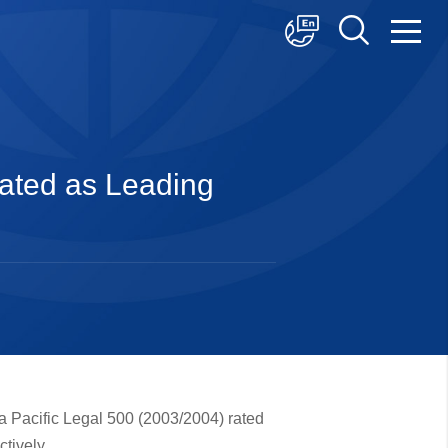
中文
English
日本語
rated as Leading
a Pacific Legal 500 (2003/2004) rated
tively.