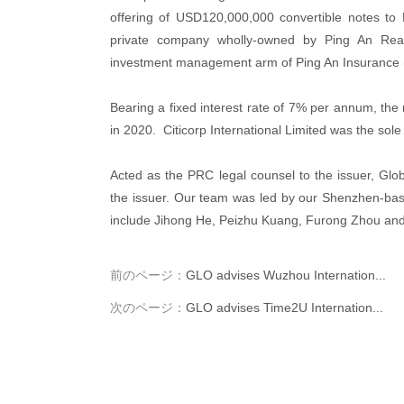
offering of USD120,000,000 convertible notes t
private company wholly-owned by Ping An Real
investment management arm of Ping An Insurance
Bearing a fixed interest rate of 7% per annum, the
in 2020. Citicorp International Limited was the sol
Acted as the PRC legal counsel to the issuer, Glob
the issuer. Our team was led by our Shenzhen-ba
include Jihong He, Peizhu Kuang, Furong Zhou an
前のページ：
GLO advises Wuzhou Internation...
次のページ：
GLO advises Time2U Internation...