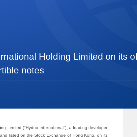
ational Holding Limited on its of
ible notes
ing Limited (“Hydoo International”), a leading developer
 and listed on the Stock Exchange of Hong Kong, on its