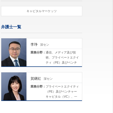
キャピタルマーケッツ
弁護士一覧
李琤
深セン
業務分野：
通信、メディア及び技
術、プライベートエクイ
ティ（PE）及びベンチ
ャーキャピタル
（VC）、一般企業法務
及びM&A、不動産及び建
賀継紅
深セン
設プロジェクト、キャピ
業務分野：
プライベートエクイティ
タルマーケッツ
（PE）及びベンチャー
キャピタル（VC）、一
般企業法務及びM&A、キ
ャピタルマーケッツ