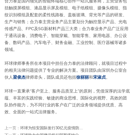
合力泰是国内领先的智能终端核心部件一站式服务商，主营业务包
括触摸屏模组、液晶显示屏及模组、电子纸模组、摄像头模组、指
纹识别模组及配套的柔性线路板、盖板玻璃、背光等产品的研发、
生产与销售；合力泰主营业务产品主要划分为触控显示产品、光电
传感产品、FPC及5G新材料产品三大类；合力泰业务产品广泛应用
于通讯设备、消费电子、智能穿戴、智能零售、家用电器、办公设
备、数码产品、汽车电子、财务金融、工业控制、医疗器械等诸多
领域。
环球律师事务所在本项目中担任合力泰的法律顾问，就项目过程中
的相关法律问题提供了专业的解决方案。项目团队由深圳办公室合
伙人
梁俊杰
律师牵头，团队成员还包括
徐丽丽
和
宋淑贞
。
环球一直秉承“客户至上、服务品质至上”的原则，凭借深厚的法学底
蕴、丰富的实践经验、敏捷的商业思维、国际化的视野、高效的团
队协作能力，为不同行业的客户在广泛的业务领域提供优质、高
效、全面的一站式法律服务。
上一页：
环球为恒安国际发行30亿元疫情防...