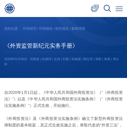
中文
您的位置 ：
环球研究
/
环球报告
/
研究报告
/ 新闻详情
English
《外资监管新纪元实务手册》
日本語
2020年01月09日
刘劲容 | 刘成伟 | 任清 | 刘展 | 刘淑珺 | 郭仕芳 | 张昕 | 朱莉 | 李占
科
自2020年1月1日起，《中华人民共和国外商投资法》（“《外商投资
法》”）以及《中华人民共和国外商投资法实施条例》（“《外商投资
法实施条例》”）正式生效，开始施行。
《外商投资法》及《外商投资法实施条例》确立了新型外商投资法
律制度的基本框架，其正式生效实施之后，将取代老的“外资三法”，