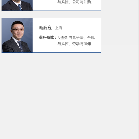
与风控、公司与并购、
私募股权与投资基金、
环境、社会与治理
（ESG）
顾巍巍
上海
业务领域：
反垄断与竞争法、合规
与风控、劳动与雇佣、
争议解决、生命科学及
医疗