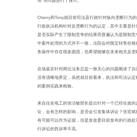
用”等问题进行了探讨。
Cherry和Tony就目前司法及行政针对纵向垄断
行政执法机构针对反垄断行为的认定，其中主要是针
是否实际产生了限制竞争的结果而普遍认为是限制竞
中案件处理的方式并不一致，法院会对限定转售价格
务操作中存在很多困惑，也希望能够在未来相关反垄
在场嘉宾针对两位法务总监一致关心的问题阐述了自
没有清晰地界定，虽然就目前看来，执法和司法认定
的案例实践来检验。
来自住友电工的张洁敏部长提出针对一个已经生效的
讼，会有怎样的影响，是否会引发集体诉讼？张宏斌
有可能可以作为证据，但是发改委目前发布的行政处
行诉讼的胜诉率不高。