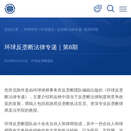
中文
您的位置 ：
环球研究
/
环球报告
/
反垄断法律专递
/ 新闻详情
English
环球反垄断法律专递｜第8期
日本語
2019年01月31日
环球反垄断团队
您所见附件是由环球律师事务所反垄断团队编辑出版的《环球反垄
断法律专递》，主要介绍和反映中国当下反垄断法律制度和竞争政
策的发展，撰稿人包括前政府反垄断执法官员、资深专业反垄断律
师及法学院的教授。
环球反垄断团队由十余名合伙人和律师组成，其中一些合伙人和律
师既有实务操作经验也有丰富的执法经验，已为医药、互联网、汽