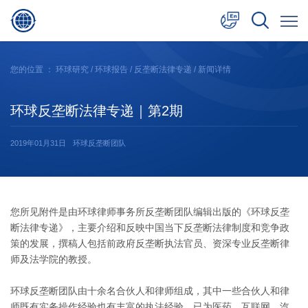
中文
您的位置 ：
环球研究
/
环球报告
/
反垄断法律专递
/ 新闻详情
English
环球反垄断法律专递｜第2期
日本語
2019年01月31日
环球反垄断团队
您所见附件是由环球律师事务所反垄断团队编辑出版的《环球反垄
断法律专递》，主要介绍和反映中国当下反垄断法律制度和竞争政
策的发展，撰稿人包括前政府反垄断执法官员、资深专业反垄断律
师及法学院的教授。
环球反垄断团队由十余名合伙人和律师组成，其中一些合伙人和律
师既有实务操作经验也有丰富的执法经验，已为医药、互联网、汽